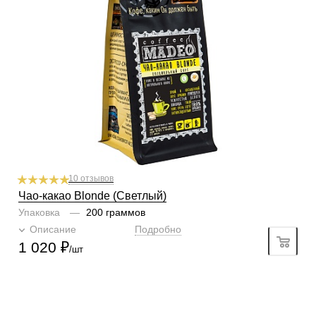
Кислинка
1/6
1
2
3
4
5
6
Горчинка
2/6
1
2
3
4
5
6
Плотность
3/6
1
2
3
4
5
6
Крепость
4/6
1
2
3
4
5
6
Аромат
какао
Добавки
какао белое
10 отзывов
Чао-какао Blonde (Светлый)
Упаковка
—
200 граммов
Описание
Подробно
1 020
₽
/шт
КОНТАКТЫ