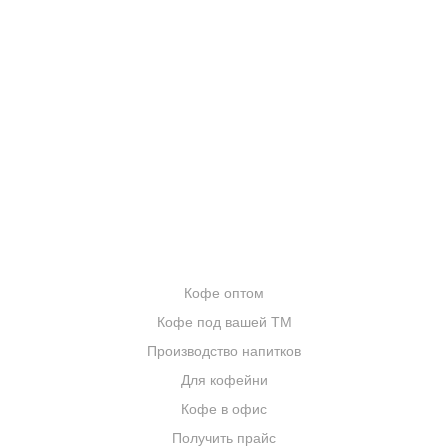
О КОМПАНИИ
ОТЗЫВЫ
БЛОГ О КОФЕ
ЦИТАТЫ И РЕЦЕПТЫ
ИНТЕРНЕТ-МАГАЗИН
ОПТОВИКАМ
Кофе оптом
Кофе под вашей ТМ
Производство напитков
Для кофейни
Кофе в офис
Получить прайс