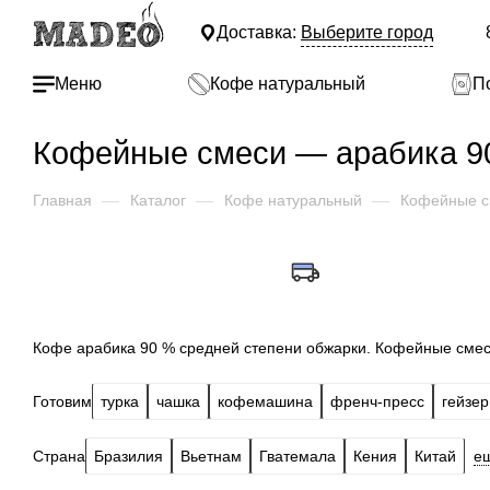
Доставка:
Выберите город
Меню
Кофе натуральный
П
Кофейные смеси — арабика 90
Главная
—
Каталог
—
Кофе натуральный
—
Кофейные с
Кофе арабика 90 % средней степени обжарки. Кофейные смес
Готовим
турка
чашка
кофемашина
френч-пресс
гейзер
Страна
Бразилия
Вьетнам
Гватемала
Кения
Китай
е