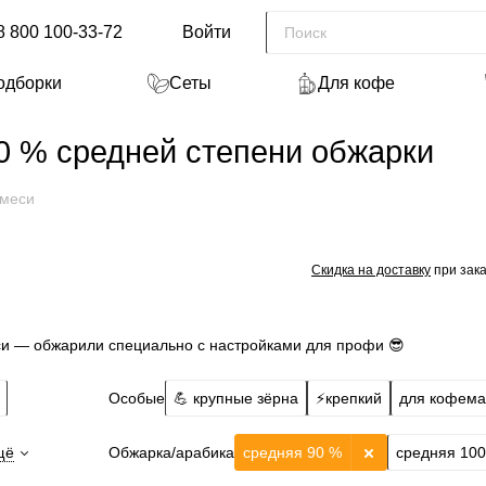
8 800 100-33-72
Войти
одборки
Сеты
Для кофе
 % средней степени обжарки
меси
Скидка на доставку
при зака
и — обжарили специально с настройками для профи 😎
Особые
💪 крупные зёрна
⚡️крепкий
для кофем
Обжарка/арабика
щё
средняя 90 %
средняя 10