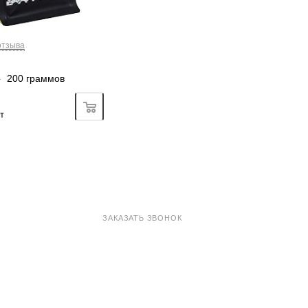
отзыва
—
200 граммов
Подробно
т
8 800 100-33-72
ЗАКАЗАТЬ ЗВОНОК
shop@madeo.ru
127521 г. Москва, Анненский проезд 7с1, офис 601