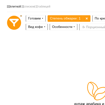
плиткой
списком
таблицей
Готовим
Степень обжарки
: 1
По кр
Вид кофе
Особенности
☕ Порционны
купаж арабика и