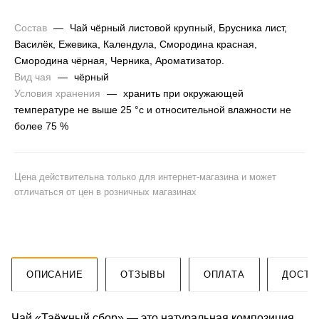
Состав
—
Чай чёрный листовой крупный, Брусника лист,
Василёк, Ежевика, Календула, Смородина красная,
Смородина чёрная, Черника, Ароматизатор.
Вид чая
—
чёрный
Условия хранения
—
хранить при окружающей
температуре не выше 25 °c и относительной влажности не
более 75 %
Цена действительна только для интернет-магазина и может
отличаться от цен в розничных магазинах
ОПИСАНИЕ
ОТЗЫВЫ
ОПЛАТА
ДОСТА
Чай «Таёжный сбор» — это натуральная композиция