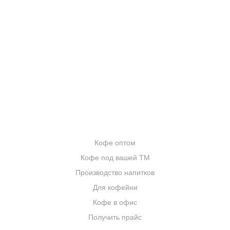
О КОМПАНИИ
ОТЗЫВЫ
БЛОГ О КОФЕ
ЦИТАТЫ И РЕЦЕПТЫ
ИНТЕРНЕТ-МАГАЗИН
ОПТОВИКАМ
Кофе оптом
Кофе под вашей ТМ
Производство напитков
Для кофейни
Кофе в офис
Получить прайс