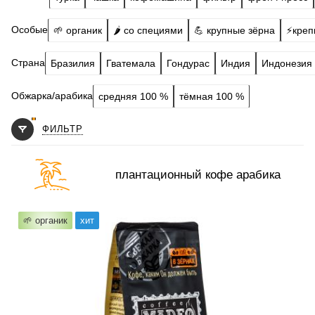
Особые
🌱 органик
🌶️ со специями
💪 крупные зёрна
⚡️креп
Страна
Бразилия
Гватемала
Гондурас
Индия
Индонезия
Обжарка/арабика
средняя 100 %
тёмная 100 %
ФИЛЬТР
плантационный кофе арабика
Готовим
чашка, турка, кофемашина, гейзер, френч-пресс,
🌱 органик
хит
фильтр
Степень обжарки
средняя
По кислинке
с кислинкой
Обработка
полумытый
Содержание арабики
100 %
Профиль
фрукты, лесные ягоды, орех