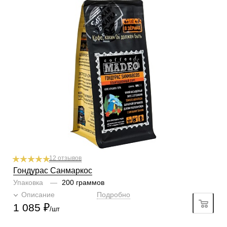
Степень обжарки
средняя
По кислинке
без кислинки
Обработка
мытый
Содержание арабики
100 %
Профиль
вино, шоколад, горчинка
Кислинка
1/6
1
2
3
4
5
6
Горчинка
3/6
1
2
3
4
5
6
Плотность
5/6
1
2
3
4
5
6
Крепость
5/6
1
2
3
4
5
6
12 отзывов
Гондурас Санмаркос
Упаковка
—
200 граммов
Описание
Подробно
1 085
₽
/шт