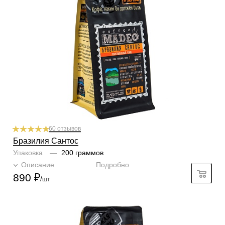
Обработка
сухой
Содержание арабики
100 %
Профиль
какао, миндаль
Кислинка
1/6
1
2
3
4
5
6
Горчинка
3/6
1
2
3
4
5
6
Плотность
5/6
1
2
3
4
5
6
Крепость
5/6
1
2
3
4
5
6
60 отзывов
Бразилия Сантос
Упаковка
—
200 граммов
Описание
Подробно
890
₽
/шт
Готовим
чашка, турка, гейзер, френч-пресс, фильтр
Степень обжарки
средняя
По кислинке
с кислинкой