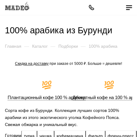
100% арабика из Бурунди
Главная
—
Каталог
—
Подборки
—
100% арабика
Скидка на доставку
при заказе от 5000 ₽. Больше = дешевле!
Плантационный кофе 100 % арабика
Десертный кофе на 100 % ара
Сорта кофе из Бурунди. Коллекция лучших сортов 100%
арабики из этого экзотического уголка Кофейного Пояса.
Свежая обжарка и уникальный вкус.
Готовим
турка
чашка
кофемашина
фильтр
френч-пресс