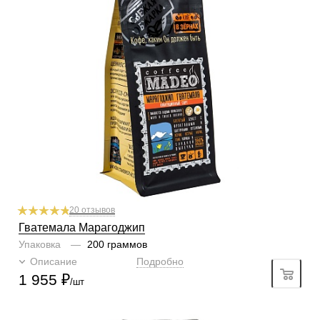
По кислинке
без кислинки
Обработка
мытый
Содержание арабики
100 %
Профиль
фрукты, цветочные нотки, корица, сладкая выпечка
Кислинка
2/6
1
2
3
4
5
6
Горчинка
3/6
1
2
3
4
5
6
Плотность
3/6
1
2
3
4
5
6
Крепость
3/6
1
2
3
4
5
6
20 отзывов
Гватемала Марагоджип
Упаковка
—
200 граммов
Описание
Подробно
1 955
₽
/шт
Готовим
чашка, турка, гейзер, френч-пресс, фильтр