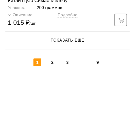
Китай Пуэр Симао Меллоу
Упаковка
—
200 граммов
Описание
Подробно
1 015
₽
/шт
ПОКАЗАТЬ ЕЩЕ
1
2
3
9
КОНТАКТЫ
О КОМПАНИИ
ОТЗЫВЫ
БЛОГ О КОФЕ
ЦИТАТЫ И РЕЦЕПТЫ