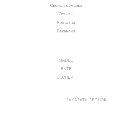
Свежая обжарка
Отзывы
Контакты
Вакансии
КАТАЛОГ
MADEO
ENTE
ЭКСПЕРТ
8 800 100-33-72
ЗАКАЗАТЬ ЗВОНОК
shop@madeo.ru
127521 г. Москва, Анненский проезд 7с1, офис 601