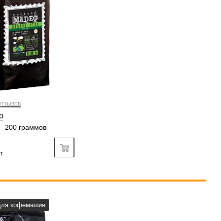
х, сладость, печёное
2/6
3
4
5
6
3/6
3
4
5
6
6/6
2
3
4
5
6
6/6
3
4
5
6
отзывов
о
—
200 граммов
Подробно
т
а, турка, кофемашина,
для кофемашин
-пресс