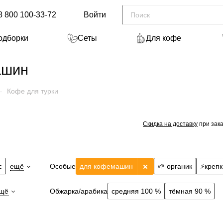
8 800 100-33-72
Войти
одборки
Сеты
Для кофе
ашин
—
Кофе для турки
Скидка на доставку
при зака
Особые
с
ещё
для кофемашин
🌱 органик
⚡️креп
Обжарка/арабика
щё
средняя 100 %
тёмная 90 %