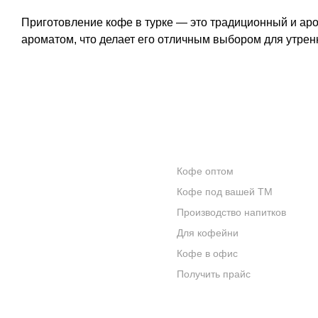
Приготовление кофе в турке — это традиционный и ар
ароматом, что делает его отличным выбором для утрен
КОНТАКТЫ
ОПТОВИКАМ
Кофе оптом
О КОМПАНИИ
Кофе под вашей ТМ
ОТЗЫВЫ
Производство напитков
Для кофейни
БЛОГ О КОФЕ
Кофе в офис
ЦИТАТЫ И РЕЦЕПТЫ
Получить прайс
ИНТЕРНЕТ-МАГАЗИН