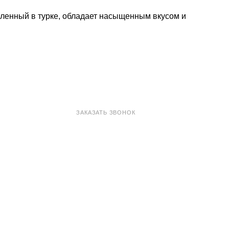
вленный в турке, обладает насыщенным вкусом и
8 800 100-33-72
ЗАКАЗАТЬ ЗВОНОК
shop@madeo.ru
127521 г. Москва, Анненский проезд 7с1, офис 601