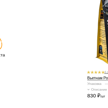
Степень обжа
По кислинке
Обработка
мы
Содержание р
Профиль
ара
Кислинка
1
2
Горчинка
1
2
Плотность
1
Крепость
1
2
ста
4 
Вьетнам Ро
Упаковка
Описание
830
₽
/шт