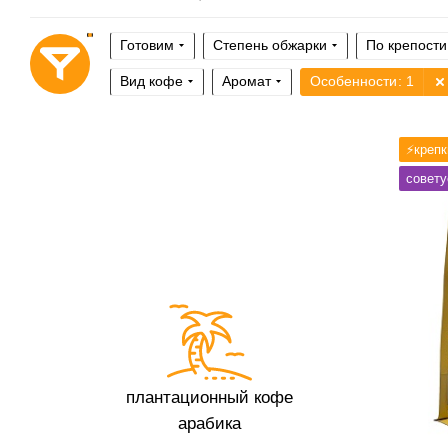
Готовим
Степень обжарки
По крепости
Вид кофе
Аромат
Особенности
: 1
Готови
⚡️креп
гейзер,
совет
Степень
По кисл
Обрабо
Содерж
Профил
Кислин
Горчинк
Плотно
Крепос
плантационный кофе
арабика