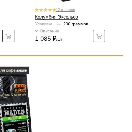
12 отзывов
Колумбия Эксельсо
Упаковка
—
200 граммов
Описание
Подробно
1 085
₽
/шт
а, турка, френч-пресс,
для кофемашин
машина, аэропресс
рки
средняя
без кислинки
рабики
100 %
вки, специи, орех
1/6
3
4
5
6
4/6
3
4
5
6
6/6
2
3
4
5
6
5/6
3
4
5
6