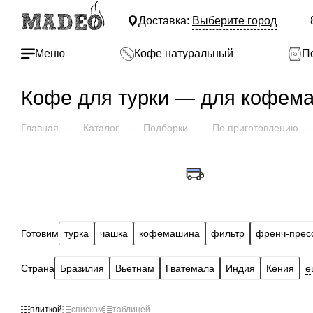
Доставка:
Выберите город
Меню
Кофе натуральный
П
Кофе для турки — для кофем
Главная
—
Каталог
—
Подборки
—
По приготовлению
Готовим
турка
чашка
кофемашина
фильтр
френч-прес
Страна
Бразилия
Вьетнам
Гватемала
Индия
Кения
е
плиткой
списком
таблицей