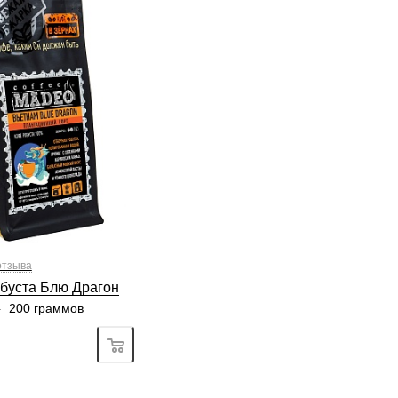
рки
средняя
без кислинки
тый
обусты
100 %
хис, шоколад
2/6
3
4
5
6
5/6
3
4
5
6
6/6
2
3
4
5
6
6/6
3
4
5
6
отзыва
буста Блю Драгон
—
200 граммов
Подробно