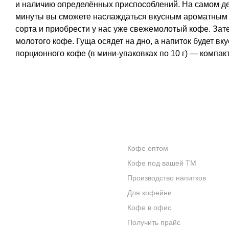
и наличию определённых приспособлений. На самом дел
минуты вы сможете наслаждаться вкусным ароматным н
сорта и приобрести у нас уже свежемолотый кофе. Зате
молотого кофе. Гуща осядет на дно, а напиток будет в
порционного кофе (в мини-упаковках по 10 г) — компа
КОНТАКТЫ
ОПТОВИКАМ
Кофе оптом
О КОМПАНИИ
Кофе под вашей ТМ
ОТЗЫВЫ
Производство напитков
Для кофейни
БЛОГ О КОФЕ
Кофе в офис
ЦИТАТЫ И РЕЦЕПТЫ
Получить прайс