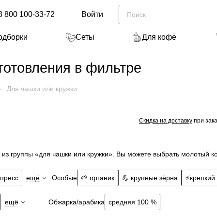
8 800 100-33-72
Войти
одборки
Сеты
Для кофе
готовления в фильтре
—
Для чашки или кружки
Скидка на доставку
при зака
из группы «для чашки или кружки». Вы можете выбрать молотый к
Особые
пресс
ещё
🌱 органик
💪 крупные зёрна
⚡️крепкий
Обжарка/арабика
ещё
средняя 100 %