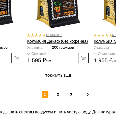
6
1
2
3
4
5
6
1
2
Плотность
Плотность
5/6
4/6
1
2
3
4
5
6
1
Крепость
Крепость
4/6
1
2
3
4
5
6
1
2
13 отзывов
6 
Колумбия Декаф (без кофеина)
Колумбия 
ммов
Упаковка
—
200 граммов
Упаковка
но
Описание
Подробно
Описание
1 595
₽
1 955
₽
/шт
/ш
ПОКАЗАТЬ ЕЩЕ
1
2
3
ак дышать свежим воздухом и пить чистую воду. Для натура