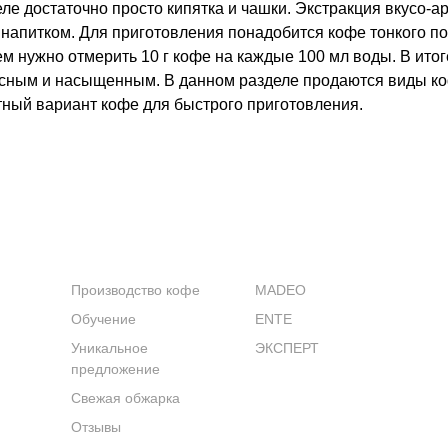
е достаточно просто кипятка и чашки. Экстракция вкусо-ар
апитком. Для приготовления понадобится кофе тонкого пом
м нужно отмерить 10 г кофе на каждые 100 мл воды. В итог
кусным и насыщенным. В данном разделе продаются виды коф
ктный вариант кофе для быстрого приготовления.
КОМПАНИЯ
КАТАЛОГ
Производство кофе
MADEO
Обучение
ENTE
Уникальное
ЭКСПЕРТ
предложение
Свежая обжарка
Отзывы