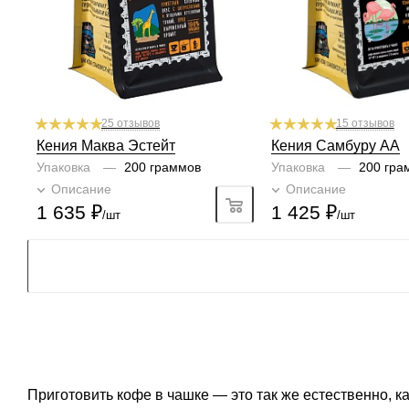
1
2
3
4
5
6
1
2
3
4
5
Плотность
Крепость
5/6
1
2
3
4
5
6
1
2
3
4
5
6
Крепость
4/6
1
2
3
4
5
6
25 отзывов
15 отзывов
Кения Маква Эстейт
Кения Самбуру AA
Упаковка
—
200 граммов
Упаковка
—
200 гра
Описание
Подробно
Описание
Подроб
1 635
₽
1 425
₽
/шт
/шт
Приготовить кофе в чашке — это так же естественно, к