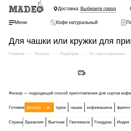
Доставка:
Выберите город
Меню
Кофе натуральный
П
Для чашки или кружки для при
Главная
—
Каталог
—
Подборки
—
По приготовлению
Фильтр — подходящий способ приготовления для сортов кофе 
Готовим
фильтр
турка
чашка
кофемашина
френч-
Страна
Бразилия
Вьетнам
Гватемала
Гондурас
Индия