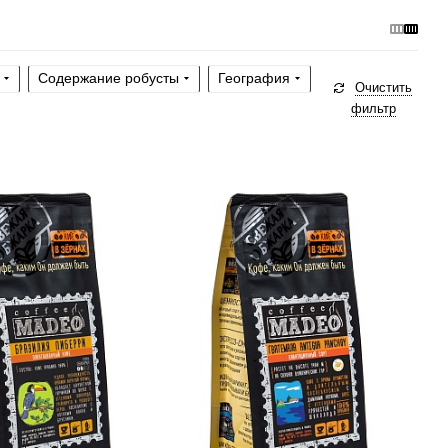
Содержание робусты
География
Очистить
фильтр
а, турка, кофемашина,
Готовим
чашка, турка, гейзер, френч-
-пресс, фильтр
пресс, фильтр
рки
средняя
Степень обжарки
средняя
без кислинки
По кислинке
с кислинкой
хой
Обработка
мытый
рабики
100 %
Содержание арабики
100 %
олад с коньяком,
Профиль
табачный, пряности, тёмный
рец
шоколад
Кислинка
2/6
2/6
3
4
5
6
1
2
3
4
5
6
Горчинка
5/6
3/6
3
4
5
6
1
2
3
4
5
6
Плотность
6/6
4/6
2
3
4
5
6
1
2
3
4
5
6
Крепость
5/6
5/6
3
4
5
6
1
2
3
4
5
6