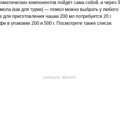
оматических компонентов пойдёт сама собой, и через 3
ола (как для турки) — помол можно выбрать у любого
е для приготовления чашки 200 мл потребуется 20 г
е в упаковке 200 и 500 г. Посмотрите также список
8 800 100-33-72
ЗАКАЗАТЬ ЗВОНОК
shop@madeo.ru
127521 г. Москва, Анненский проезд 7с1, офис 601