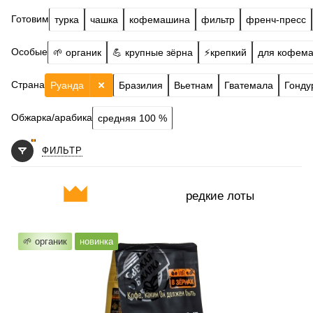
Готовим
турка
чашка
кофемашина
фильтр
френч-пресс
Особые
🌱 органик
💪 крупные зёрна
⚡️крепкий
для кофем
Страна
Руанда
Бразилия
Вьетнам
Гватемала
Гонду
Обжарка/арабика
средняя 100 %
ФИЛЬТР
редкие лоты
Готовим
чашка, френч-пресс, фильтр, кофемашина, гейзер
🌱 органик
новинка
Степень обжарки
средняя
По кислинке
без кислинки
Обработка
медовый (хани)
Содержание арабики
100 %