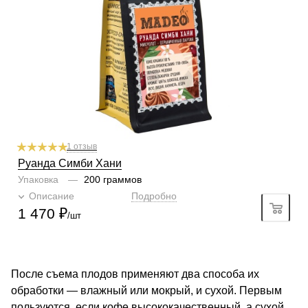
Профиль
вишня, карамель, цедра
Кислинка
2/6
1
2
3
4
5
6
Горчинка
3/6
1
2
3
4
5
6
Плотность
3/6
1
2
3
4
5
6
Крепость
4/6
1
2
3
4
5
6
Аромат
цветы, шоколад, ириска
1 отзыв
Руанда Симби Хани
Упаковка
—
200 граммов
Описание
Подробно
1 470
₽
/шт
После съема плодов применяют два способа их
обработки — влажный или мокрый, и сухой. Первым
пользуются, если кофе высококачественный, а сухой