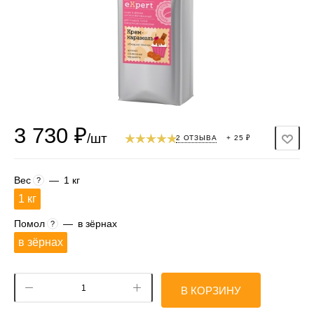
3 730
₽
/шт
2 ОТЗЫВА
+ 25 ₽
Вес
—
1 кг
?
1 кг
Помол
—
в зёрнах
?
в зёрнах
В КОРЗИНУ