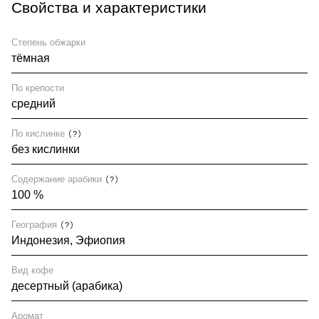
Свойства и характеристики
Степень обжарки
тёмная
По крепости
средний
По кислинке
?
без кислинки
Содержание арабики
?
100 %
География
?
Индонезия, Эфиопия
Вид кофе
десертный (арабика)
Аромат