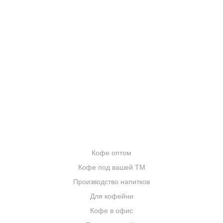
КОНТАКТЫ
О КОМПАНИИ
ОТЗЫВЫ
БЛОГ О КОФЕ
ЦИТАТЫ И РЕЦЕПТЫ
ИНТЕРНЕТ-МАГАЗИН
ОПТОВИКАМ
Кофе оптом
Кофе под вашей ТМ
Производство напитков
Для кофейни
Кофе в офис