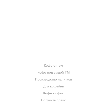
О КОМПАНИИ
ОТЗЫВЫ
БЛОГ О КОФЕ
ЦИТАТЫ И РЕЦЕПТЫ
ИНТЕРНЕТ-МАГАЗИН
ОПТОВИКАМ
Кофе оптом
Кофе под вашей ТМ
Производство напитков
Для кофейни
Кофе в офис
Получить прайс