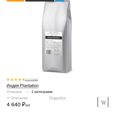
Степень обжарки
тёмная
По кислинке
без кислинки
Содержание арабики
100 %
Профиль
шоколад, вино
Кислинка
1/6
1
2
3
4
5
6
Горчинка
4/6
1
2
3
4
5
6
Плотность
6/6
1
2
3
4
5
6
Крепость
5/6
1
2
3
4
5
6
3 отзыва
Индия Plantation
Упаковка
—
1 килограмм
Описание
Подробно
4 640
₽
/шт