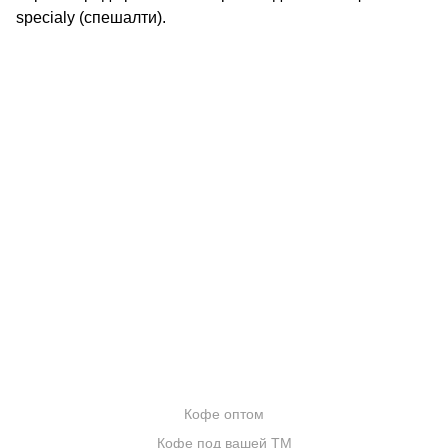
specialy (спешалти).
КОНТАКТЫ
О КОМПАНИИ
ОТЗЫВЫ
БЛОГ О КОФЕ
ЦИТАТЫ И РЕЦЕПТЫ
ИНТЕРНЕТ-МАГАЗИН
ОПТОВИКАМ
Кофе оптом
Кофе под вашей ТМ