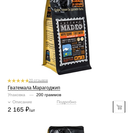
Обработка
мытый
Содержание арабики
100 %
Профиль
фрукты, цветочные нотки, корица, сладкая выпечка
Кислинка
2/6
1
2
3
4
5
6
Горчинка
3/6
1
2
3
4
5
6
Плотность
3/6
1
2
3
4
5
6
Крепость
3/6
1
2
3
4
5
6
20 отзывов
Гватемала Марагоджип
Упаковка
—
200 граммов
Описание
Подробно
2 165
₽
/шт
Готовим
чашка, турка, гейзер, френч-пресс, фильтр
Степень обжарки
средняя