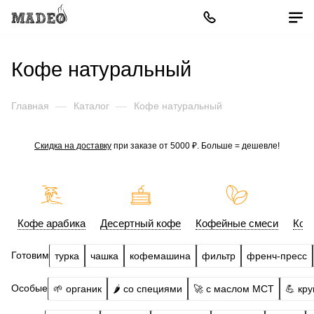
Кофе натуральный
Главная
—
Каталог
—
Кофе натуральный
Скидка на доставку
при заказе от 5000 ₽. Больше = дешевле!
Кофе арабика
Десертный кофе
Кофейные смеси
Коф
Готовим
турка
чашка
кофемашина
фильтр
френч-пресс
Особые
🌱 органик
🌶️ со специями
🚀 с маслом МСТ
💪 кр