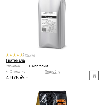
Профиль
табак, пряности, тёмный шоколад
Кислинка
2/6
1
2
3
4
5
6
Горчинка
3/6
1
2
3
4
5
6
Плотность
4/6
1
2
3
4
5
6
Крепость
5/6
1
2
3
4
5
6
2 отзыва
Гватемала
Упаковка
—
1 килограмм
Описание
Подробно
4 975
₽
/шт
Готовим
чашка, турка, гейзер, френч-пресс, фильтр
Степень обжарки
средняя
По кислинке
с кислинкой
Обработка
мытый