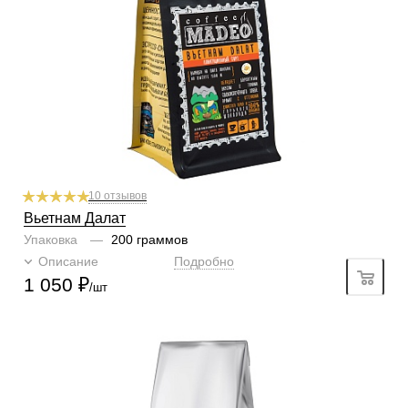
Профиль
горький шоколад, табак, специи
Кислинка
2/6
1
2
3
4
5
6
Горчинка
5/6
1
2
3
4
5
6
Плотность
5/6
1
2
3
4
5
6
Крепость
4/6
1
2
3
4
5
6
10 отзывов
Вьетнам Далат
Упаковка
—
200 граммов
Описание
Подробно
1 050
₽
/шт
Готовим
чашка, турка, френч-пресс, гейзер, кофемашина
Степень обжарки
тёмная
По кислинке
с кислинкой
Содержание арабики
100 %