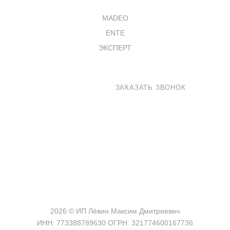
КАТАЛОГ
MADEO
ENTE
ЭКСПЕРТ
8 800 100-33-72
ЗАКАЗАТЬ ЗВОНОК
shop@madeo.ru
127521 г. Москва, Анненский проезд 7с1, офис 601
2026 © ИП Лёвин Максим Дмитриевич
ИНН: 773388789630 ОГРН: 321774600167736