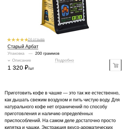
1
2
3
4
5
6
Плотность
5/6
1
2
3
4
5
6
Крепость
5/6
1
2
3
4
5
6
24 отзыва
Старый Арбат
Упаковка
—
200 граммов
Описание
Подробно
1 320
₽
/шт
Приготовить кофе в чашке — это так же естественно,
как дышать свежим воздухом и пить чистую воду. Для
натурального кофе нет ограничений по способу
приготовления и наличию определённых
приспособлений. На самом деле достаточно просто
кипятка и чашки. Экстракция вкусо-ароматических