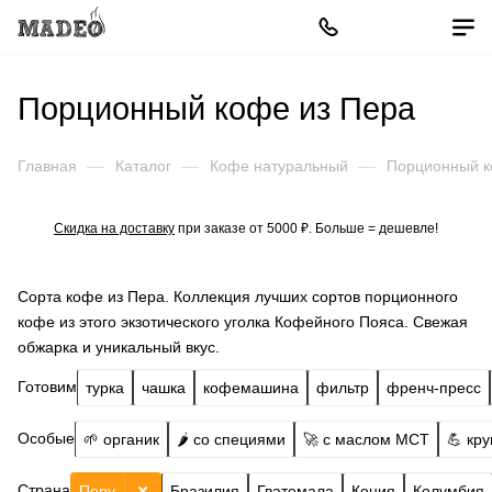
Порционный кофе из Пера
Главная
—
Каталог
—
Кофе натуральный
—
Порционный 
Скидка на доставку
при заказе от 5000 ₽. Больше = дешевле!
Сорта кофе из Пера. Коллекция лучших сортов порционного
кофе из этого экзотического уголка Кофейного Пояса. Свежая
обжарка и уникальный вкус.
Готовим
турка
чашка
кофемашина
фильтр
френч-пресс
Особые
🌱 органик
🌶️ со специями
🚀 с маслом МСТ
💪 кр
Страна
Перу
Бразилия
Гватемала
Кения
Колумбия