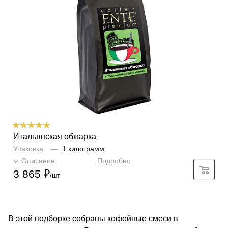
Содержание арабики
80 %
Содержание робусты
20 %
Профиль
шоколад, орехи
Кислинка
2/6
1
2
3
4
5
6
Горчинка
6/6
1
2
3
4
5
6
Плотность
6/6
1
2
3
4
5
6
Крепость
6/6
1
2
3
4
5
6
Итальянская обжарка
Упаковка
—
1 килограмм
Описание
Подробно
3 865
₽
/шт
В этой подборке собраны кофейные смеси в