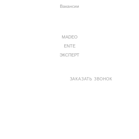
Вакансии
КАТАЛОГ
MADEO
ENTE
ЭКСПЕРТ
8 800 100-33-72
ЗАКАЗАТЬ ЗВОНОК
shop@madeo.ru
127521 г. Москва, Анненский проезд 7с1, офис 601