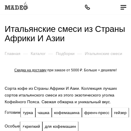
Итальянские смеси из Страны
Африки И Азии
Главная
—
Каталог
—
Подборки
—
Итальянские смеси
Скидка на доставку
при заказе от 5000 ₽. Больше = дешевле!
Сорта кофе из Страны Африки И Азии. Коллекция лучших
сортов итальянского смеси из этого экзотического уголка
Кофейного Пояса. Свежая обжарка и уникальный вкус.
Готовим
турка
чашка
кофемашина
френч-пресс
гейзер
Особые
⚡️крепкий
для кофемашин