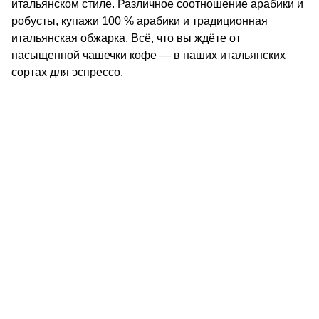
итальянском стиле. Различное соотношение арабики и
робусты, купажи 100 % арабики и традиционная
итальянская обжарка. Всё, что вы ждёте от
насыщенной чашечки кофе — в наших итальянских
сортах для эспрессо.
КОНТАКТЫ
О КОМПАНИИ
ОТЗЫВЫ
БЛОГ О КОФЕ
ЦИТАТЫ И РЕЦЕПТЫ
ИНТЕРНЕТ-МАГАЗИН