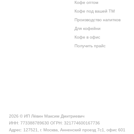
Кофе оптом
О КОМПАНИИ
Кофе под вашей ТМ
ОТЗЫВЫ
Производство напитков
Для кофейни
БЛОГ О КОФЕ
Кофе в офис
ЦИТАТЫ И РЕЦЕПТЫ
Получить прайс
ИНТЕРНЕТ-МАГАЗИН
2026 © ИП Лёвин Максим Дмитриевич
ИНН: 773388789630 ОГРН: 321774600167736
Адрес: 127521, г. Москва, Анненский проезд 7с1, офис 601