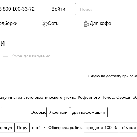
8 800 100-33-72
Войти
одборки
Сеты
Для кофе
ии
а
—
Кофе для капучино
Скидка на доставку
при зака
апучины из этого экзотического уголка Кофейного Пояса. Свежая об
Особые
⚡️крепкий
для кофемашин
Обжарка/арабика
арагуа
Перу
ещё
средняя 100 %
тёмная