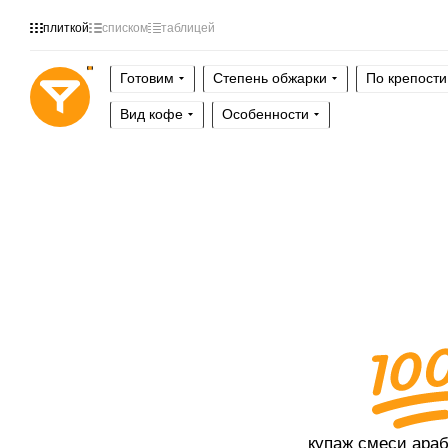
плиткой
списком
таблицей
Готовим
Степень обжарки
По крепости
Вид кофе
Особенности
купаж смеси ара