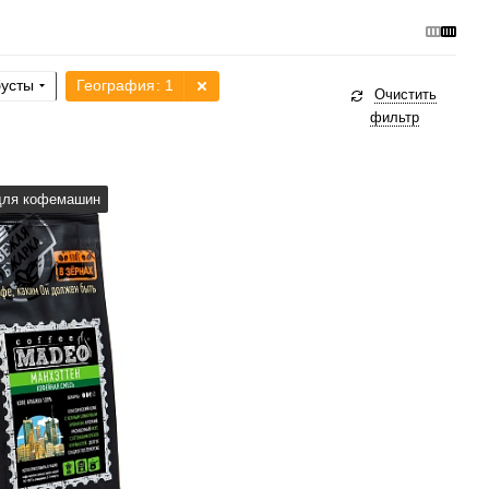
усты
География
: 1
Очистить
фильтр
а, турка, френч-пресс,
для кофемашин
машина, аэропресс
рки
средняя
без кислинки
рабики
100 %
вки, специи, орех
1/6
3
4
5
6
4/6
3
4
5
6
6/6
2
3
4
5
6
5/6
3
4
5
6