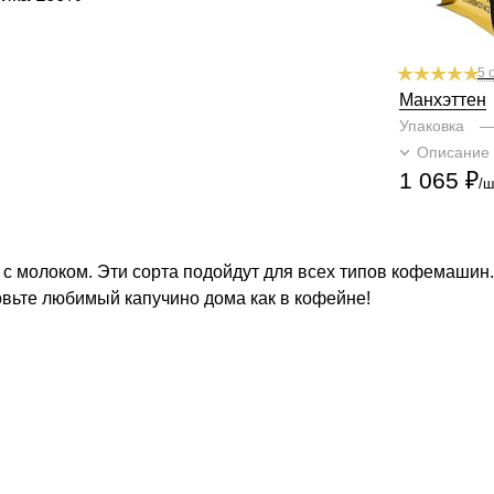
5 
Манхэттен
Упаковка
Описание
1 065
₽
/ш
с молоком. Эти сорта подойдут для всех типов кофемашин.
овьте любимый капучино дома как в кофейне!
КОМПАНИЯ
КАТАЛОГ