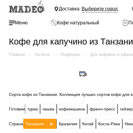
Доставка:
Выберите город
Меню
Кофе натуральный
П
Кофе для капучино из Танзан
Главная
—
Каталог
—
Подборки
—
Для кофейни и офис
Сорта кофе из Танзании. Коллекция лучших сортов кофе для к
Готовим
турка
чашка
кофемашина
френч-пресс
гейзер
Страна
Танзания
Бразилия
Китай
Коста-Рика
Ник