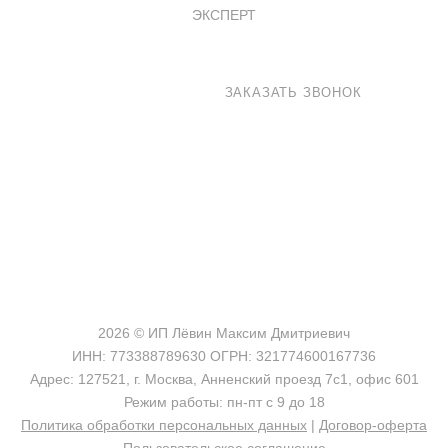
ЭКСПЕРТ
8 800 100-33-72
ЗАКАЗАТЬ ЗВОНОК
shop@madeo.ru
127521 г. Москва, Анненский проезд 7с1, офис 601
2026 © ИП Лёвин Максим Дмитриевич
ИНН: 773388789630 ОГРН: 321774600167736
Адрес: 127521, г. Москва, Анненский проезд 7с1, офис 601
Режим работы: пн-пт с 9 до 18
Политика обработки персональных данных
|
Договор-оферта