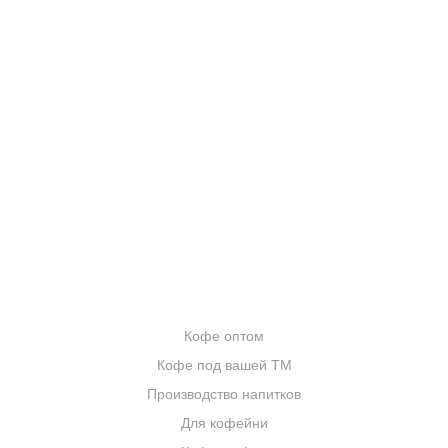
КОНТАКТЫ
О КОМПАНИИ
ОТЗЫВЫ
БЛОГ О КОФЕ
ЦИТАТЫ И РЕЦЕПТЫ
ИНТЕРНЕТ-МАГАЗИН
ОПТОВИКАМ
Кофе оптом
Кофе под вашей ТМ
Производство напитков
Для кофейни