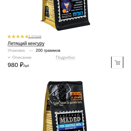
1 отзыв
Летящий кенгуру
Упаковка
—
200 граммов
Описание
Подробно
980
₽
/шт
Готовим
чашка, турка, френч-пресс, гейзер, кофемашина
Степень обжарки
средняя
Содержание арабики
100 %
Кислинка
1/6
1
2
3
4
5
6
Горчинка
4/6
1
2
3
4
5
6
Плотность
4/6
1
2
3
4
5
6
Крепость
5/6
1
2
3
4
5
6
Аромат
ром
Вкусы
ром, шоколад, мята