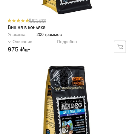
8 отзывов
Вишня в коньяке
Упаковка
—
200 граммов
Описание
Подробно
975
₽
/шт
Готовим
чашка, турка
Степень обжарки
средняя
По кислинке
без кислинки
Кислинка
1/6
1
2
3
4
5
6
Горчинка
4/6
1
2
3
4
5
6
Плотность
4/6
1
2
3
4
5
6
Крепость
5/6
1
2
3
4
5
6
Аромат
ром