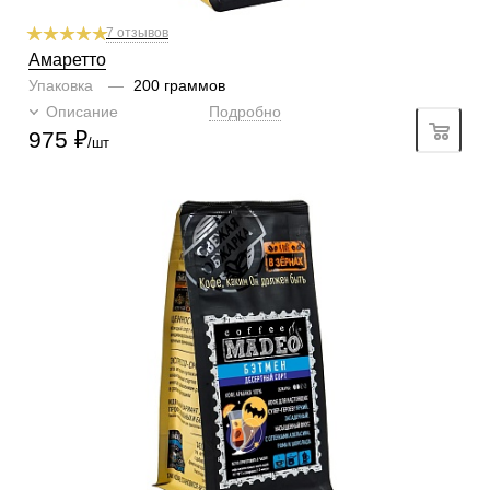
7 отзывов
Амаретто
Упаковка
—
200 граммов
Описание
Подробно
975
₽
/шт
Готовим
чашка, турка, френч-пресс, гейзер, кофемашина
Степень обжарки
средняя
По кислинке
без кислинки
Содержание арабики
100 %
Кислинка
1/6
1
2
3
4
5
6
Горчинка
4/6
1
2
3
4
5
6
Плотность
4/6
1
2
3
4
5
6
Крепость
5/6
1
2
3
4
5
6
Аромат
ирландский крем
Вкусы
апельсин, ром, шоколад