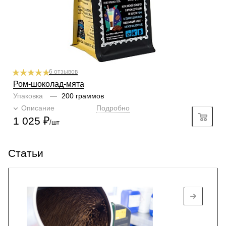
6 отзывов
Ром-шоколад-мята
Упаковка
—
200 граммов
Описание
Подробно
1 025
₽
/шт
Статьи