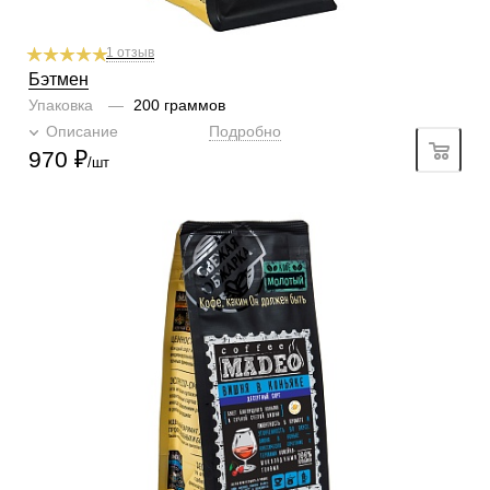
1 отзыв
Бэтмен
Упаковка
—
200 граммов
Описание
Подробно
970
₽
/шт
Готовим
чашка, турка, френч-пресс, гейзер, кофемашина
Степень обжарки
средняя
По кислинке
без кислинки
Содержание арабики
100 %
Кислинка
1/6
1
2
3
4
5
6
Горчинка
4/6
1
2
3
4
5
6
Плотность
4/6
1
2
3
4
5
6
Крепость
5/6
1
2
3
4
5
6
Аромат
вишня в коньяке