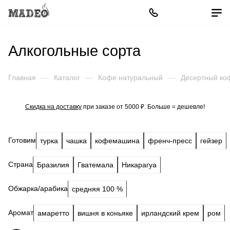
Алкогольные сорта
Главная
—
Каталог
—
Кофе натуральный
—
Десертный ко
Скидка на доставку
при заказе от 5000 ₽. Больше = дешевле!
Готовим
турка
чашка
кофемашина
френч-пресс
гейзер
Страна
Бразилия
Гватемала
Никарагуа
Обжарка/арабика
средняя 100 %
Аромат
амаретто
вишня в коньяке
ирландский крем
ром