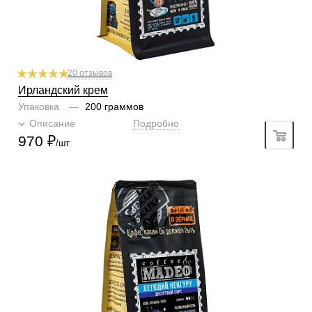
20 отзывов
Ирландский крем
Упаковка
—
200 граммов
Описание
Подробно
970
₽
/шт
Готовим
чашка, турка, френч-пресс, гейзер, кофемашина
Степень обжарки
средняя
По кислинке
без кислинки
Содержание арабики
100 %
Кислинка
1/6
1
2
3
4
5
6
Горчинка
4/6
1
2
3
4
5
6
Плотность
4/6
1
2
3
4
5
6
Крепость
5/6
1
2
3
4
5
6
Аромат
ирландский крем
Вкусы
мандарин, кокос, сливки, ром