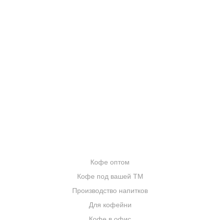
КОНТАКТЫ
О КОМПАНИИ
ОТЗЫВЫ
БЛОГ О КОФЕ
ЦИТАТЫ И РЕЦЕПТЫ
ИНТЕРНЕТ-МАГАЗИН
ОПТОВИКАМ
Кофе оптом
Кофе под вашей ТМ
Производство напитков
Для кофейни
Кофе в офис