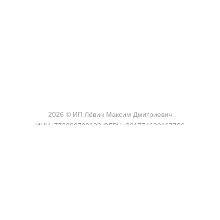
shop@madeo.ru
127521 г. Москва, Анненский проезд 7с1, офис 601
2026 © ИП Лёвин Максим Дмитриевич
ИНН: 773388789630 ОГРН: 321774600167736
Адрес: 127521, г. Москва, Анненский проезд 7с1, офис 601
Режим работы: пн-пт с 9 до 18
Политика обработки персональных данных
|
Договор-оферта
Пользовательское соглашение