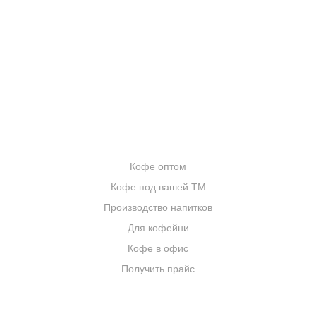
ОТЗЫВЫ
БЛОГ О КОФЕ
ЦИТАТЫ И РЕЦЕПТЫ
ИНТЕРНЕТ-МАГАЗИН
ОПТОВИКАМ
Кофе оптом
Кофе под вашей ТМ
Производство напитков
Для кофейни
Кофе в офис
Получить прайс