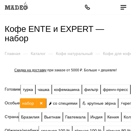
Кофе ENTE и EXPERT —
набор
Главная
—
Каталог
—
Кофе натуральный
—
Кофе для ко
Скидка на доставку
при заказе от 5000 ₽. Больше = дешевле!
Готовим
турка
чашка
кофемашина
фильтр
френч-пресс
Особые
набор
🌶️ со специями
💪 крупные зёрна
⚡️кре
Страна
Бразилия
Вьетнам
Гватемала
Индия
Кения
Кол
Обжарка/арабика
средняя 100 %
тёмная 100 %
тёмная 90 %