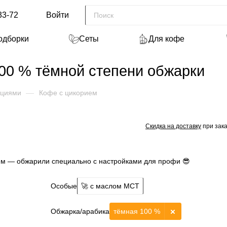
33-72
Войти
одборки
Сеты
Для кофе
00 % тёмной степени обжарки
ециями
—
Кофе с цикорием
Скидка на доставку
при зака
ем — обжарили специально с настройками для профи 😎
Особые
🚀 с маслом МСТ
Обжарка/арабика
тёмная 100 %