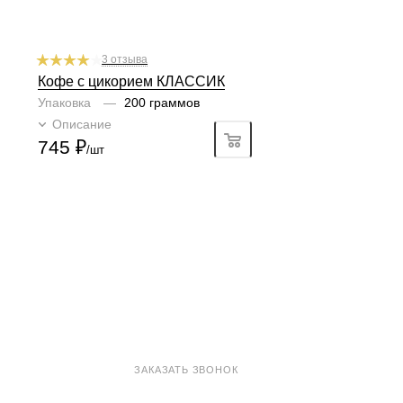
3 отзыва
Кофе с цикорием КЛАССИК
Упаковка
—
200 граммов
Описание
Подробно
745
₽
/шт
8 800 100-33-72
ЗАКАЗАТЬ ЗВОНОК