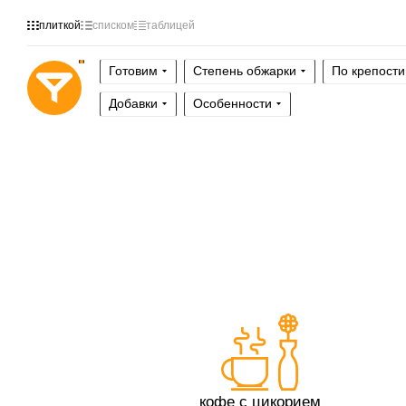
плиткой
списком
таблицей
Готовим
Степень обжарки
По крепости
Добавки
Особенности
кофе с цикорием