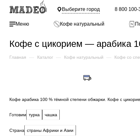
Выберите город
8 800 100-
Меню
Кофе натуральный
П
Кофе с цикорием — арабика 1
Главная
—
Каталог
—
Кофе натуральный
—
Кофе со сп
Кофе арабика 100 % тёмной степени обжарки. Кофе с цикори
Готовим
турка
чашка
Страна
страны Африки и Азии