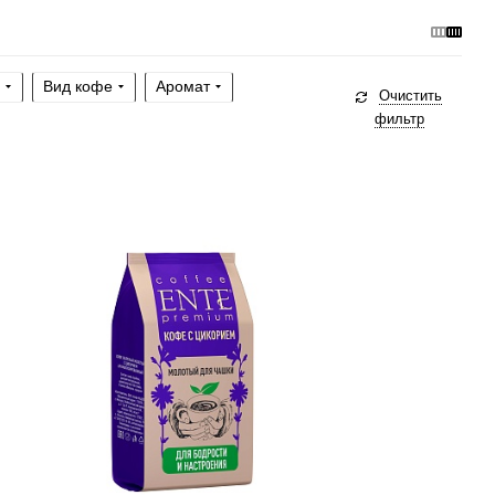
Вид кофе
Аромат
Очистить
фильтр
Готовим
чашка, турка
Степень обжарки
средняя
По кислинке
без кислинки
Содержание арабики
100 %
Профиль
кофе, цикорий
Кислинка
1/6
1
2
3
4
5
6
Горчинка
4/6
1
2
3
4
5
6
Плотность
5/6
1
2
3
4
5
6
Крепость
3/6
1
2
3
4
5
6
Добавки
цикорий молотый