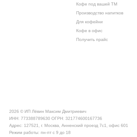
Кофе под вашей ТМ
ОТЗЫВЫ
Производство напитков
Для кофейни
БЛОГ О КОФЕ
Кофе в офис
ЦИТАТЫ И РЕЦЕПТЫ
Получить прайс
ИНТЕРНЕТ-МАГАЗИН
2026 © ИП Лёвин Максим Дмитриевич
ИНН: 773388789630 ОГРН: 321774600167736
Адрес: 127521, г. Москва, Анненский проезд 7с1, офис 601
Режим работы: пн-пт с 9 до 18