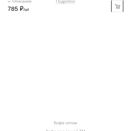
Описание
Подробно
785
₽
/шт
КОНТАКТЫ
О КОМПАНИИ
ОТЗЫВЫ
БЛОГ О КОФЕ
ЦИТАТЫ И РЕЦЕПТЫ
ИНТЕРНЕТ-МАГАЗИН
ОПТОВИКАМ
Кофе оптом