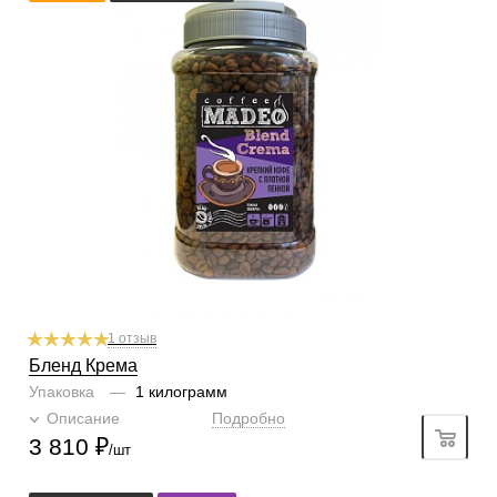
аэропресс
Степень обжарки
тёмная
По кислинке
без кислинки
Содержание арабики
50 %
Содержание робусты
50 %
Профиль
пряности, орех, какао
Кислинка
2/6
1
2
3
4
5
6
Горчинка
4/6
1
2
3
4
5
6
Плотность
5/6
1
2
3
4
5
6
Крепость
5/6
1
2
3
4
5
6
1 отзыв
Бленд Крема
Упаковка
—
1 килограмм
Описание
Подробно
3 810
₽
/шт