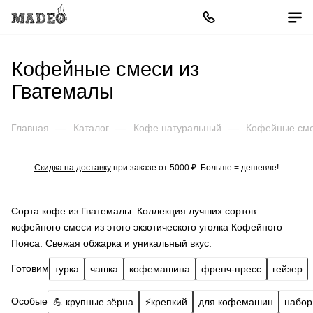
Кофейные смеси из
Гватемалы
Главная
—
Каталог
—
Кофе натуральный
—
Кофейные см
Скидка на доставку
при заказе от 5000 ₽. Больше = дешевле!
Сорта кофе из Гватемалы. Коллекция лучших сортов
кофейного смеси из этого экзотического уголка Кофейного
Пояса. Свежая обжарка и уникальный вкус.
Готовим
турка
чашка
кофемашина
френч-пресс
гейзер
Особые
💪 крупные зёрна
⚡️крепкий
для кофемашин
набор