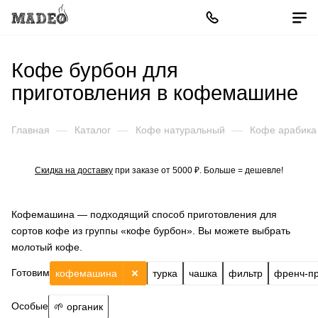
Кофе бурбон для
приготовления в кофемашине
Главная
—
Каталог
—
Кофе натуральный
—
Кофе арабика
Скидка на доставку
при заказе от 5000 ₽. Больше = дешевле!
Кофемашина — подходящий способ приготовления для
сортов кофе из группы «кофе бурбон». Вы можете выбрать
молотый кофе.
Готовим
кофемашина
турка
чашка
фильтр
френч-п
Особые
🌱 органик