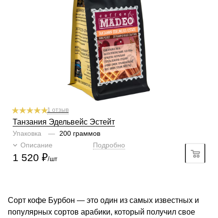
Содержание арабики
100 %
Профиль
вишня, специи, виноград
Кислинка
2/6
1
2
3
4
5
6
Горчинка
3/6
1
2
3
4
5
6
Плотность
4/6
1
2
3
4
5
6
Крепость
5/6
1
2
3
4
5
6
Аромат
вафли, горький шоколад
1 отзыв
Танзания Эдельвейс Эстейт
Упаковка
—
200 граммов
Описание
Подробно
1 520
₽
/шт
Сорт кофе Бурбон — это один из самых известных и
популярных сортов арабики, который получил свое