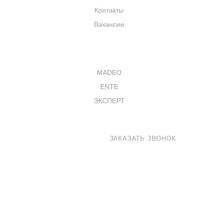
Контакты
Вакансии
КАТАЛОГ
MADEO
ENTE
ЭКСПЕРТ
8 800 100-33-72
ЗАКАЗАТЬ ЗВОНОК
shop@madeo.ru
127521 г. Москва, Анненский проезд 7с1, офис 601