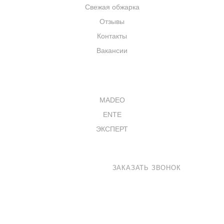
Свежая обжарка
Отзывы
Контакты
Вакансии
КАТАЛОГ
MADEO
ENTE
ЭКСПЕРТ
8 800 100-33-72
ЗАКАЗАТЬ ЗВОНОК
shop@madeo.ru
127521 г. Москва, Анненский проезд 7с1, офис 601