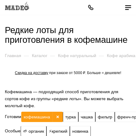
Редкие лоты для
приготовления в кофемашине
Главная
—
Каталог
—
Кофе натуральный
—
Кофе арабика
Скидка на доставку
при заказе от 5000 ₽. Больше = дешевле!
Кофемашина — подходящий способ приготовления для
сортов кофе из группы «редкие лоты». Вы можете выбрать
молотый кофе.
Готовим
кофемашина
турка
чашка
фильтр
френч-п
Особые
🌱 органик
⚡️крепкий
новинка