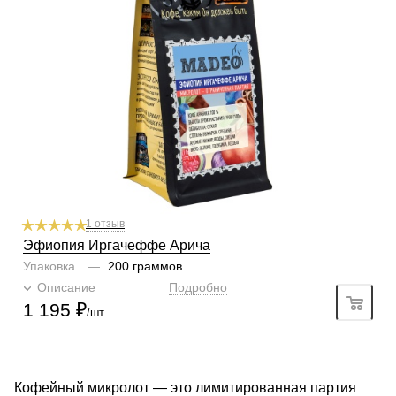
Обработка
сухой (анаэробный)
Содержание арабики
100 %
Профиль
яблоко, голубика, кешью
Кислинка
3/6
1
2
3
4
5
6
Горчинка
3/6
1
2
3
4
5
6
Плотность
5/6
1
2
3
4
5
6
Крепость
4/6
1
2
3
4
5
6
Аромат
инжир, ягоды, специи
1 отзыв
Эфиопия Иргачеффе Арича
Упаковка
—
200 граммов
Описание
Подробно
1 195
₽
/шт
Кофейный микролот — это лимитированная партия