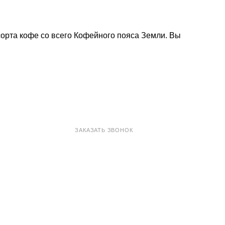
орта кофе со всего Кофейного пояса Земли. Вы
8 800 100-33-72
ЗАКАЗАТЬ ЗВОНОК
shop@madeo.ru
127521 г. Москва, Анненский проезд 7с1, офис 601