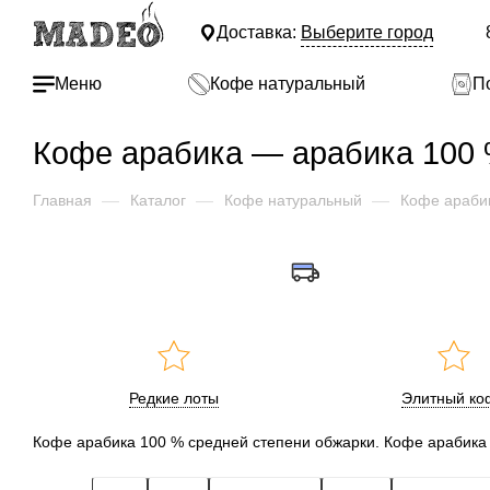
Доставка:
Выберите город
Меню
Кофе натуральный
П
Кофе арабика — арабика 100 
Главная
—
Каталог
—
Кофе натуральный
—
Кофе араби
Редкие лоты
Элитный ко
Кофе арабика 100 % средней степени обжарки. Кофе арабика