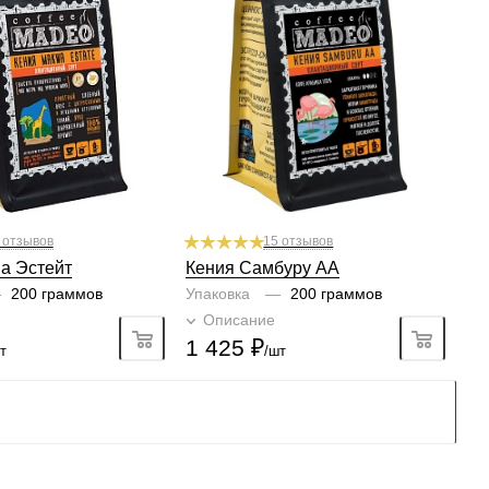
ная смородина,
Профиль
виноград, тёмный шоколад
тёмный шоколад
Кислинка
2/6
1
2
3
4
5
6
Горчинка
4/6
5/6
3
4
5
6
1
2
3
4
5
6
Плотность
4/6
6/6
3
4
5
6
1
2
3
4
5
6
Крепость
5/6
5/6
2
3
4
5
6
1
2
3
4
5
6
4/6
3
4
5
6
 отзывов
15 отзывов
а Эстейт
Кения Самбуру AA
—
200 граммов
Упаковка
—
200 граммов
Подробно
Описание
Подробно
1 425
₽
т
/шт