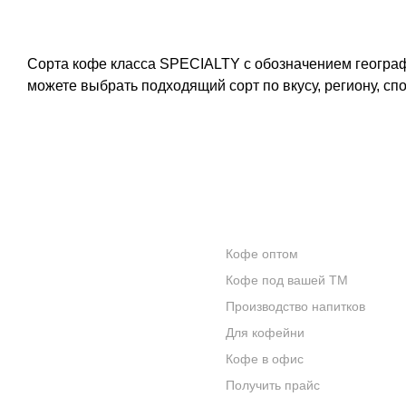
Сорта кофе класса SPECIALTY с обозначением географ
можете выбрать подходящий сорт по вкусу, региону, сп
КОНТАКТЫ
ОПТОВИКАМ
Кофе оптом
О КОМПАНИИ
Кофе под вашей ТМ
ОТЗЫВЫ
Производство напитков
Для кофейни
БЛОГ О КОФЕ
Кофе в офис
ЦИТАТЫ И РЕЦЕПТЫ
Получить прайс