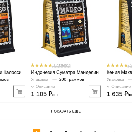
ь, фрукты
Профиль
ореховый, табачный лист
Профиль
чёр
Кислинка
цитрусовый, 
2/6
2/6
1
2
3
4
5
6
Горчинка
Кислинка
3/6
4/6
1
2
3
4
5
6
1
2
Плотность
Горчинка
4/6
4/6
6
1
2
3
4
5
6
1
2
Крепость
Плотность
5/6
4/6
1
2
3
4
5
6
1
Крепость
1
2
11 отзывов
25
и Калосси
Индонезия Суматра Манделин
Кения Макв
ммов
Упаковка
—
200 граммов
Упаковка
но
Описание
Подробно
Описание
1 105
₽
1 635
₽
/шт
/ш
ПОКАЗАТЬ ЕЩЕ