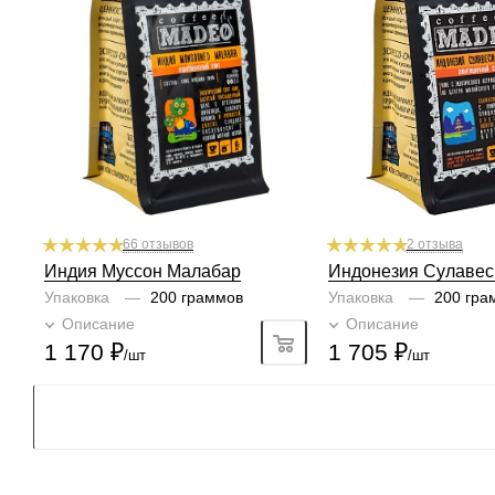
Профиль
солёный арахис, шоколад,
Профиль
орех, сладост
мята
Кислинка
1
2
3
4
5
6
Кислинка
Горчинка
1/6
1
2
3
4
5
6
1
2
3
4
5
6
Горчинка
Плотность
3/6
1
2
3
4
5
6
1
2
3
4
5
Плотность
Крепость
5/6
1
2
3
4
5
6
1
2
3
4
5
6
Крепость
4/6
1
2
3
4
5
6
66 отзывов
2 отзыва
Индия Муссон Малабар
Индонезия Сулавес
Упаковка
—
200 граммов
Упаковка
—
200 гра
Описание
Подробно
Описание
Подроб
1 170
₽
1 705
₽
/шт
/шт