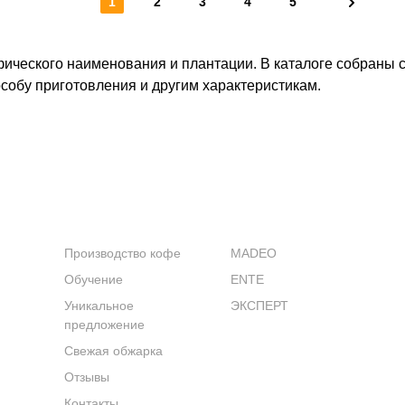
1
2
3
4
5
ического наименования и плантации. В каталоге собраны с
особу приготовления и другим характеристикам.
КОМПАНИЯ
КАТАЛОГ
Производство кофе
MADEO
Обучение
ENTE
Уникальное
ЭКСПЕРТ
предложение
Свежая обжарка
Отзывы
Контакты