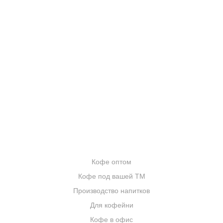
КОНТАКТЫ
О КОМПАНИИ
ОТЗЫВЫ
БЛОГ О КОФЕ
ЦИТАТЫ И РЕЦЕПТЫ
ИНТЕРНЕТ-МАГАЗИН
ОПТОВИКАМ
Кофе оптом
Кофе под вашей ТМ
Производство напитков
Для кофейни
Кофе в офис