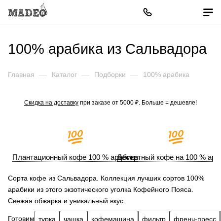
100% арабика из Сальвадора
Главная
—
Каталог
—
Подборки
—
100% арабика
Скидка на доставку
при заказе от 5000 ₽. Больше = дешевле!
Плантационный кофе 100 % арабика
Десертный кофе на 100 % ара
Сорта кофе из Сальвадора. Коллекция лучших сортов 100%
арабики из этого экзотического уголка Кофейного Пояса.
Свежая обжарка и уникальный вкус.
Готовим
турка
чашка
кофемашина
фильтр
френч-пресс