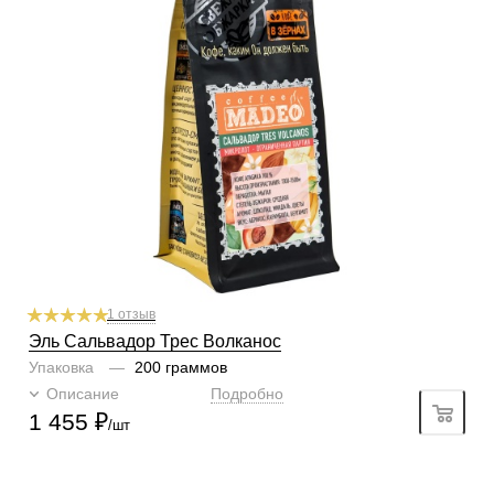
Степень обжарки
средняя
По кислинке
без кислинки
Обработка
мытый
Содержание арабики
100 %
Профиль
абрикос, карамбола, бергамот
Кислинка
3/6
1
2
3
4
5
6
Горчинка
5/6
1
2
3
4
5
6
Плотность
6/6
1
2
3
4
5
6
Крепость
5/6
1
2
3
4
5
6
Аромат
шоколад, миндаль, цветы
1 отзыв
Эль Сальвадор Трес Волканос
Упаковка
—
200 граммов
Описание
Подробно
1 455
₽
/шт