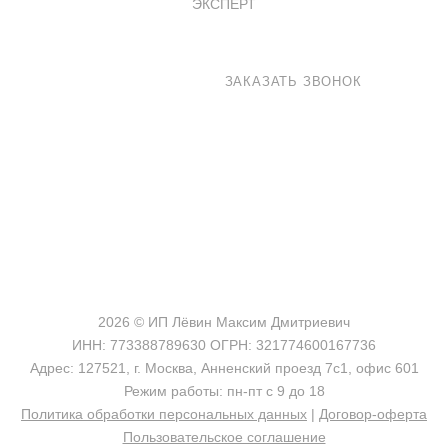
ЭКСПЕРТ
8 800 100-33-72
ЗАКАЗАТЬ ЗВОНОК
shop@madeo.ru
127521 г. Москва, Анненский проезд 7с1, офис 601
2026 © ИП Лёвин Максим Дмитриевич
ИНН: 773388789630 ОГРН: 321774600167736
Адрес: 127521, г. Москва, Анненский проезд 7с1, офис 601
Режим работы: пн-пт с 9 до 18
Политика обработки персональных данных
|
Договор-оферта
Пользовательское соглашение