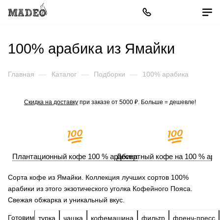
100% арабика из Ямайки
Главная
—
Каталог
—
Подборки
—
100% арабика
Скидка на доставку
при заказе от 5000 ₽. Больше = дешевле!
Плантационный кофе 100 % арабика
Десертный кофе на 100 % ара
Сорта кофе из Ямайки. Коллекция лучших сортов 100%
арабики из этого экзотического уголка Кофейного Пояса.
Свежая обжарка и уникальный вкус.
Готовим
турка
чашка
кофемашина
фильтр
френч-пресс