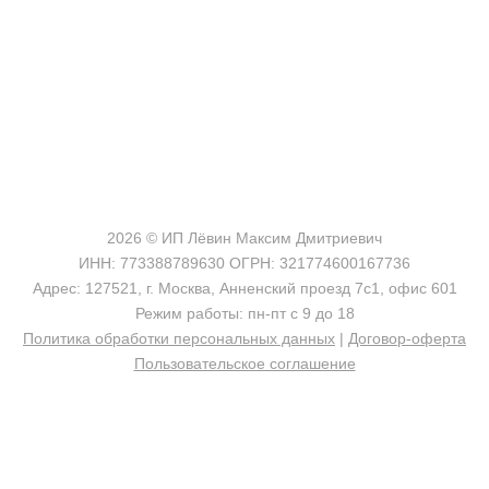
shop@madeo.ru
127521 г. Москва, Анненский проезд 7с1, офис 601
2026 © ИП Лёвин Максим Дмитриевич
ИНН: 773388789630 ОГРН: 321774600167736
Адрес: 127521, г. Москва, Анненский проезд 7с1, офис 601
Режим работы: пн-пт с 9 до 18
Политика обработки персональных данных
|
Договор-оферта
Пользовательское соглашение