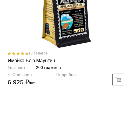
1
2
3
4
5
6
Горчинка
4/6
1
2
3
4
5
6
Плотность
6/6
1
2
3
4
5
6
Крепость
6/6
1
2
3
4
5
6
13 отзывов
Ямайка Блю Маунтин
Упаковка
—
200 граммов
Описание
Подробно
6 925
₽
/шт
КОНТАКТЫ
О КОМПАНИИ
ОТЗЫВЫ