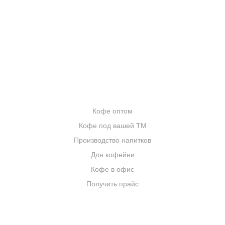
БЛОГ О КОФЕ
ЦИТАТЫ И РЕЦЕПТЫ
ИНТЕРНЕТ-МАГАЗИН
ОПТОВИКАМ
Кофе оптом
Кофе под вашей ТМ
Производство напитков
Для кофейни
Кофе в офис
Получить прайс
КОМПАНИЯ