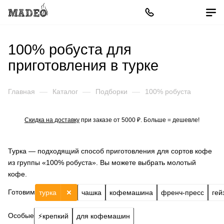
100% робуста для
приготовления в турке
Главная
—
Каталог
—
Подборки
—
100% робуста
Скидка на доставку
при заказе от 5000 ₽. Больше = дешевле!
Турка — подходящий способ приготовления для сортов кофе
из группы «100% робуста». Вы можете выбрать молотый
кофе.
Готовим
турка
чашка
кофемашина
френч-пресс
гей
Особые
⚡️крепкий
для кофемашин