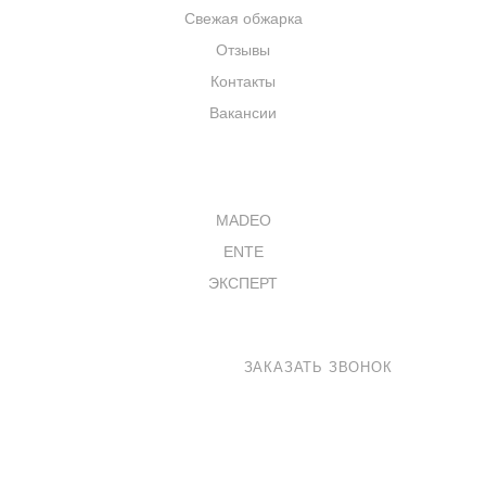
Свежая обжарка
Отзывы
Контакты
Вакансии
КАТАЛОГ
MADEO
ENTE
ЭКСПЕРТ
8 800 100-33-72
ЗАКАЗАТЬ ЗВОНОК
shop@madeo.ru
127521 г. Москва, Анненский проезд 7с1, офис 601