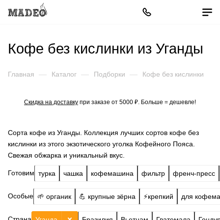
Кофе без кислинки из Уганды
Главная
—
Каталог
—
Подборки
—
Кофе без кислинки
Скидка на доставку
при заказе от 5000 ₽. Больше = дешевле!
Сорта кофе из Уганды. Коллекция лучших сортов кофе без
кислинки из этого экзотического уголка Кофейного Пояса.
Свежая обжарка и уникальный вкус.
Готовим
турка
чашка
кофемашина
фильтр
френч-пресс
Особые
🌱 органик
💪 крупные зёрна
⚡️крепкий
для кофем
Страна
Уганда
Бразилия
Вьетнам
Гватемала
Гонду