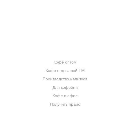
БЛОГ О КОФЕ
ЦИТАТЫ И РЕЦЕПТЫ
ИНТЕРНЕТ-МАГАЗИН
ОПТОВИКАМ
Кофе оптом
Кофе под вашей ТМ
Производство напитков
Для кофейни
Кофе в офис
Получить прайс
КОМПАНИЯ