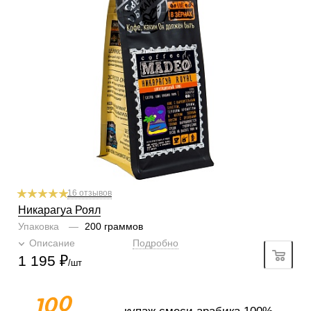
Степень обжарки
средняя
По кислинке
без кислинки
Обработка
мытый
Содержание арабики
100 %
Профиль
фрукты, орехи
Кислинка
1/6
1
2
3
4
5
6
Горчинка
6/6
1
2
3
4
5
6
Плотность
6/6
1
2
3
4
5
6
Крепость
4/6
1
2
3
4
5
6
16 отзывов
Никарагуа Роял
Упаковка
—
200 граммов
Описание
Подробно
1 195
₽
/шт