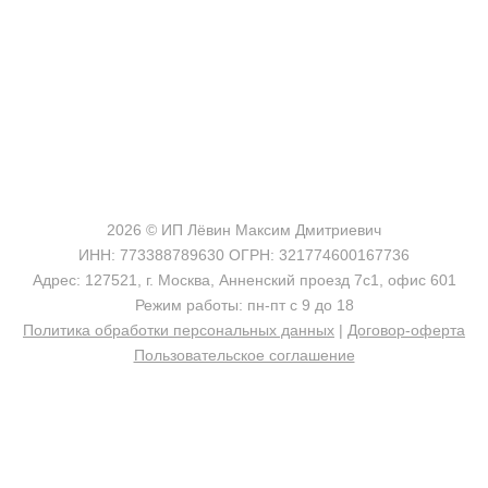
shop@madeo.ru
127521 г. Москва, Анненский проезд 7с1, офис 601
2026 © ИП Лёвин Максим Дмитриевич
ИНН: 773388789630 ОГРН: 321774600167736
Адрес: 127521, г. Москва, Анненский проезд 7с1, офис 601
Режим работы: пн-пт с 9 до 18
Политика обработки персональных данных
|
Договор-оферта
Пользовательское соглашение