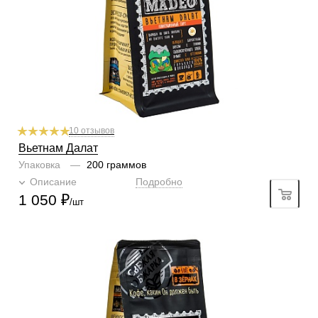
1
2
3
4
5
6
Горчинка
5/6
1
2
3
4
5
6
Плотность
5/6
1
2
3
4
5
6
Крепость
4/6
1
2
3
4
5
6
10 отзывов
Вьетнам Далат
Упаковка
—
200 граммов
Описание
Подробно
1 050
₽
/шт
Готовим
чашка, турка, гейзер, френч-пресс, фильтр
Степень обжарки
средняя
По кислинке
без кислинки
Обработка
мытый
Содержание арабики
100 %
Профиль
вино, шоколад, горчинка