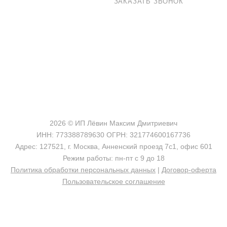
8 800 100-33-72
ЗАКАЗАТЬ ЗВОНОК
shop@madeo.ru
127521 г. Москва, Анненский проезд 7с1, офис 601
2026 © ИП Лёвин Максим Дмитриевич
ИНН: 773388789630 ОГРН: 321774600167736
Адрес: 127521, г. Москва, Анненский проезд 7с1, офис 601
Режим работы: пн-пт с 9 до 18
Политика обработки персональных данных
|
Договор-оферта
Пользовательское соглашение