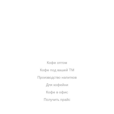
ОТЗЫВЫ
БЛОГ О КОФЕ
ЦИТАТЫ И РЕЦЕПТЫ
ИНТЕРНЕТ-МАГАЗИН
ОПТОВИКАМ
Кофе оптом
Кофе под вашей ТМ
Производство напитков
Для кофейни
Кофе в офис
Получить прайс