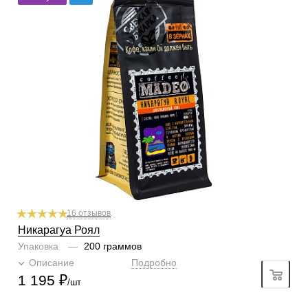
фильтр
Степень обжарки
средняя
По кислинке
без кислинки
Обработка
мытый
Содержание арабики
100 %
Профиль
фрукты, орехи
Кислинка
1/6
1
2
3
4
5
6
Горчинка
6/6
1
2
3
4
5
6
Плотность
6/6
1
2
3
4
5
6
Крепость
4/6
1
2
3
4
5
6
16 отзывов
Никарагуа Роял
Упаковка
—
200 граммов
Описание
Подробно
1 195
₽
/шт