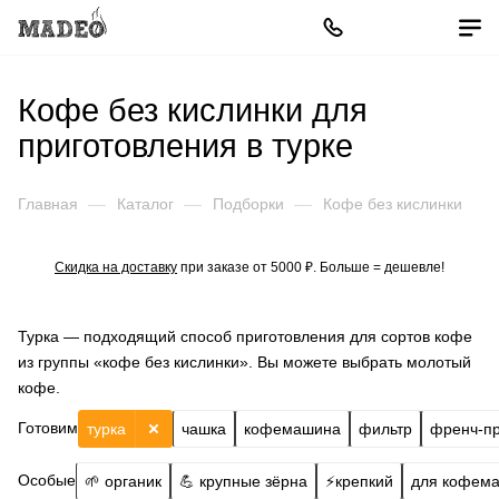
Кофе без кислинки для
приготовления в турке
Главная
—
Каталог
—
Подборки
—
Кофе без кислинки
Скидка на доставку
при заказе от 5000 ₽. Больше = дешевле!
Турка — подходящий способ приготовления для сортов кофе
из группы «кофе без кислинки». Вы можете выбрать молотый
кофе.
Готовим
турка
чашка
кофемашина
фильтр
френч-п
Особые
🌱 органик
💪 крупные зёрна
⚡️крепкий
для кофем