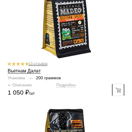
Профиль
горький шоколад, табак, специи
Кислинка
2/6
1
2
3
4
5
6
Горчинка
5/6
1
2
3
4
5
6
Плотность
5/6
1
2
3
4
5
6
Крепость
4/6
1
2
3
4
5
6
10 отзывов
Вьетнам Далат
Упаковка
—
200 граммов
Описание
Подробно
1 050
₽
/шт
Готовим
чашка, турка, гейзер, френч-пресс, фильтр
Степень обжарки
средняя
По кислинке
без кислинки
Обработка
мытый