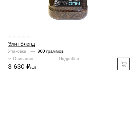
1
2
3
4
5
6
Крепость
6/6
1
2
3
4
5
6
Элит Бленд
Упаковка
—
900 граммов
Описание
Подробно
3 630
₽
/шт
КОНТАКТЫ
О КОМПАНИИ
ОТЗЫВЫ
БЛОГ О КОФЕ