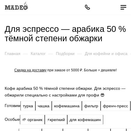
Для эспрессо — арабика 50 %
тёмной степени обжарки
Главная
—
Каталог
—
Подборки
—
Для кофейни и офиса
Скидка на доставку
при заказе от 5000 ₽. Больше = дешевле!
Кофе арабика 50 % тёмной степени обжарки. Для эспрессо —
обжарили специально с настройками для профи 😎
Готовим
турка
чашка
кофемашина
фильтр
френч-пресс
Особые
🌱 органик
⚡️крепкий
для кофемашин