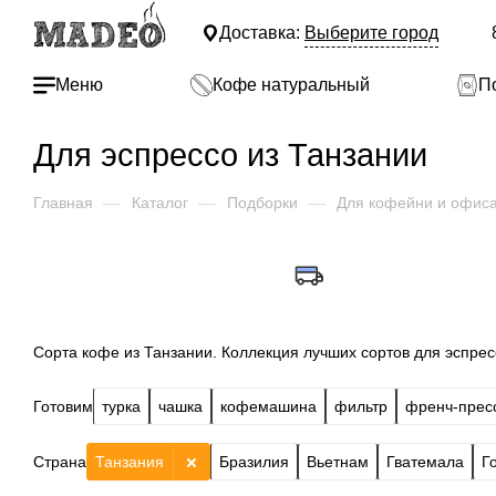
Доставка:
Выберите город
Меню
Кофе натуральный
П
Для эспрессо из Танзании
Главная
—
Каталог
—
Подборки
—
Для кофейни и офис
Сорта кофе из Танзании. Коллекция лучших сортов для эспресс
Готовим
турка
чашка
кофемашина
фильтр
френч-прес
Страна
Танзания
Бразилия
Вьетнам
Гватемала
Г