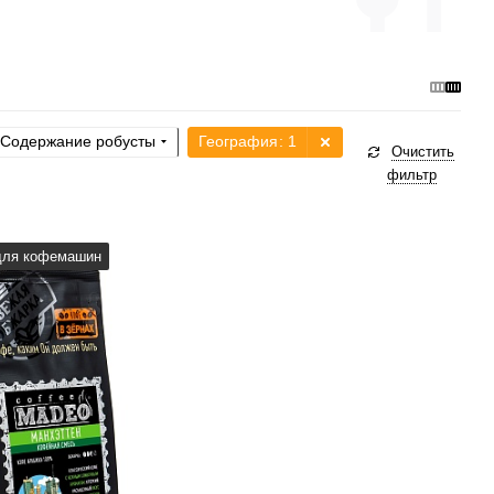
Содержание робусты
География
: 1
Очистить
фильтр
а, турка, френч-пресс,
для кофемашин
машина, аэропресс
рки
средняя
без кислинки
рабики
100 %
вки, специи, орех
1/6
3
4
5
6
4/6
3
4
5
6
6/6
2
3
4
5
6
5/6
3
4
5
6