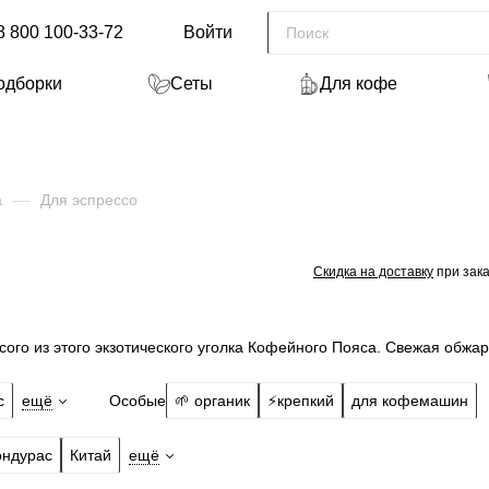
8 800 100-33-72
Войти
одборки
Сеты
Для кофе
а
—
Для эспрессо
Скидка на доставку
при зака
ого из этого экзотического уголка Кофейного Пояса. Свежая обжар
Особые
с
ещё
🌱 органик
⚡️крепкий
для кофемашин
ондурас
Китай
ещё