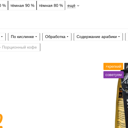
0 %
тёмная 90 %
тёмная 80 %
ещё
По кислинке
Обработка
Содержание арабики
☕ Порционный кофе
Готовим
чашк
⚡️крепкий
гейзер, кофе
советуем
Степень обжа
По кислинке
Содержание а
Профиль
сли
Кислинка
1
2
Горчинка
1
2
Плотность
1
Крепость
1
2