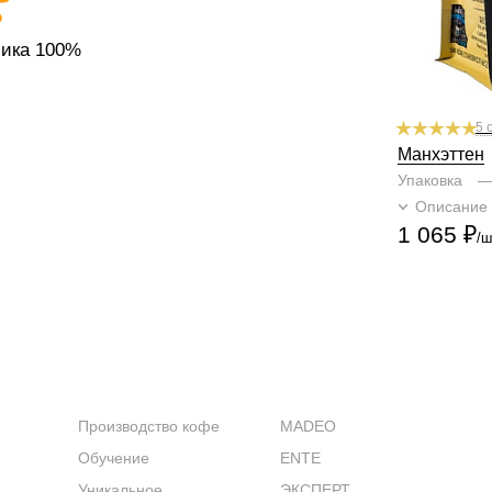
бика 100%
5 
Манхэттен
Упаковка
Описание
1 065
₽
/ш
КОМПАНИЯ
КАТАЛОГ
Производство кофе
MADEO
Обучение
ENTE
Уникальное
ЭКСПЕРТ