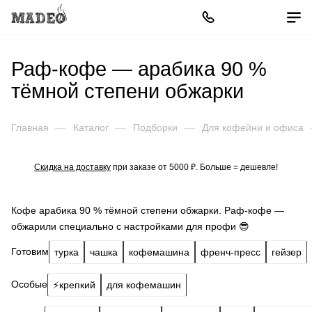
Раф-кофе — арабика 90 %
тёмной степени обжарки
Главная
—
Каталог
—
Подборки
—
Для кофейни и офиса
Скидка на доставку
при заказе от 5000 ₽. Больше = дешевле!
Кофе арабика 90 % тёмной степени обжарки. Раф-кофе —
обжарили специально с настройками для профи 😎
Готовим
турка
чашка
кофемашина
френч-пресс
гейзер
Особые
⚡️крепкий
для кофемашин