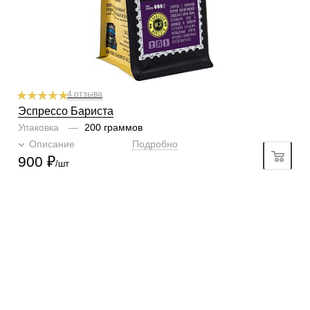
1
2
3
4
5
6
Плотность
6/6
1
2
3
4
5
6
Крепость
6/6
1
2
3
4
5
6
4 отзыва
Эспрессо Бариста
Упаковка
—
200 граммов
Описание
Подробно
900
₽
/шт
КОНТАКТЫ
О КОМПАНИИ
ОТЗЫВЫ
БЛОГ О КОФЕ