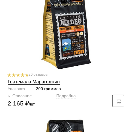
Содержание арабики
100 %
Профиль
фрукты, цветочные нотки, корица, сладкая выпечка
Кислинка
2/6
1
2
3
4
5
6
Горчинка
3/6
1
2
3
4
5
6
Плотность
3/6
1
2
3
4
5
6
Крепость
3/6
1
2
3
4
5
6
20 отзывов
Гватемала Марагоджип
Упаковка
—
200 граммов
Описание
Подробно
2 165
₽
/шт
Готовим
чашка, турка, гейзер, френч-пресс, фильтр
Степень обжарки
средняя
По кислинке
без кислинки