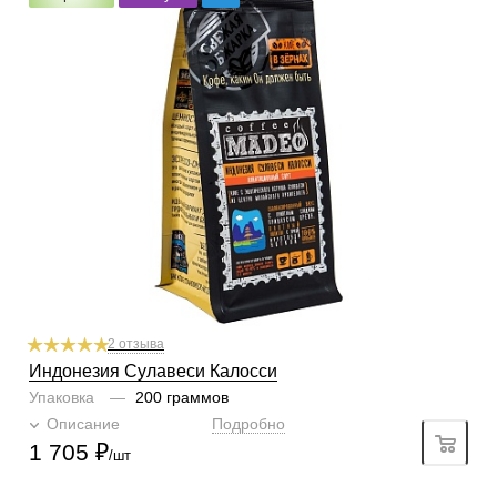
фильтр
Степень обжарки
средняя
По кислинке
с кислинкой
Обработка
вэт-халл (гилинг-басах)
Содержание арабики
100 %
Профиль
орех, сладость, фрукты
Кислинка
2/6
1
2
3
4
5
6
Горчинка
3/6
1
2
3
4
5
6
Плотность
4/6
1
2
3
4
5
6
Крепость
5/6
1
2
3
4
5
6
2 отзыва
Индонезия Сулавеси Калосси
Упаковка
—
200 граммов
Описание
Подробно
1 705
₽
/шт