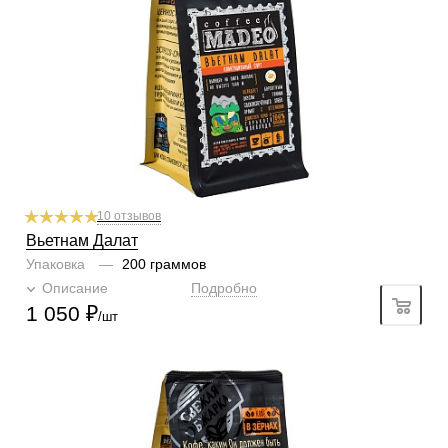
Профиль
горький шоколад, табак, специи
Кислинка
2/6
1
2
3
4
5
6
Горчинка
5/6
1
2
3
4
5
6
Плотность
5/6
1
2
3
4
5
6
Крепость
4/6
1
2
3
4
5
6
10 отзывов
Вьетнам Далат
Упаковка
—
200 граммов
Описание
Подробно
1 050
₽
/шт
Готовим
чашка, турка, гейзер, френч-пресс, фильтр
Степень обжарки
средняя
По кислинке
с кислинкой
Обработка
мытый