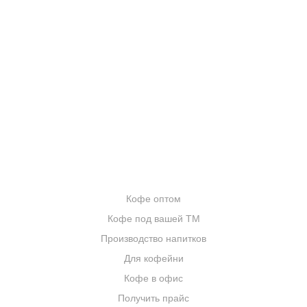
О КОМПАНИИ
ОТЗЫВЫ
БЛОГ О КОФЕ
ЦИТАТЫ И РЕЦЕПТЫ
ИНТЕРНЕТ-МАГАЗИН
ОПТОВИКАМ
Кофе оптом
Кофе под вашей ТМ
Производство напитков
Для кофейни
Кофе в офис
Получить прайс