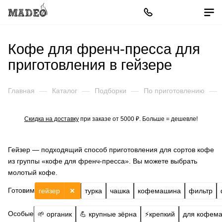
Кофе для френч-пресса для
приготовления в гейзере
Главная
—
Каталог
—
Подборки
—
По приготовлению
—
Скидка на доставку
при заказе от 5000 ₽. Больше = дешевле!
Гейзер — подходящий способ приготовления для сортов кофе
из группы «кофе для френч-пресса». Вы можете выбрать
молотый кофе.
Готовим
гейзер
турка
чашка
кофемашина
фильтр
Особые
🌱 органик
💪 крупные зёрна
⚡️крепкий
для кофем