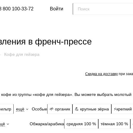
8 800 100-33-72
Войти
вления в френч-прессе
—
Кофе для гейзера
Скидка на доставку
при зака
 кофе из группы «кофе для гейзера». Вы можете выбрать молотый
Особые
ильтр
ещё
🌱 органик
💪 крупные зёрна
⚡️крепкий
Обжарка/арабика
щё
средняя 100 %
тёмная 100 %