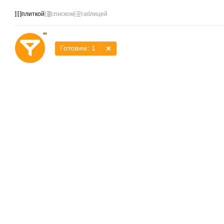
плиткой
списком
таблицей
Готовим
: 1