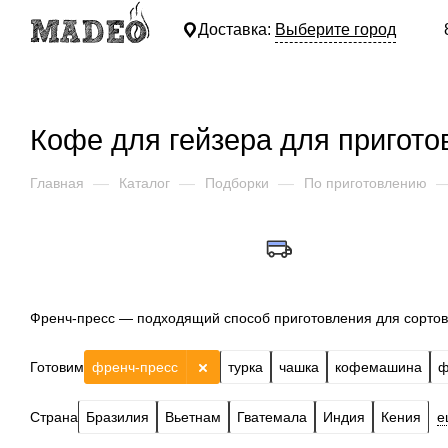
Доставка:
Выберите город
Кофе для гейзера для пригото
Главная
—
Каталог
—
Подборки
—
По приготовлению
Френч-пресс — подходящий способ приготовления для сортов
Готовим
френч-пресс
турка
чашка
кофемашина
ф
Страна
Бразилия
Вьетнам
Гватемала
Индия
Кения
е