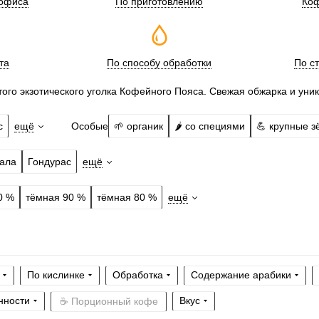
 офиса
По приготовлению
Коф
та
По способу обработки
По с
того экзотического уголка Кофейного Пояса. Свежая обжарка и уник
Особые
с
ещё
🌱 органик
🌶️ со специями
💪 крупные з
ала
Гондурас
ещё
0 %
тёмная 90 %
тёмная 80 %
ещё
По кислинке
Обработка
Содержание арабики
нности
Вкус
☕ Порционный кофе