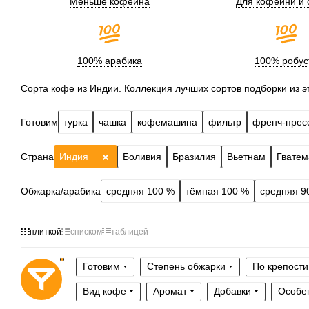
Меньше кофеина
Для кофейни и
100% арабика
100% робус
Сорта кофе из Индии. Коллекция лучших сортов подборки из э
Готовим
турка
чашка
кофемашина
фильтр
френч-прес
Страна
Индия
Боливия
Бразилия
Вьетнам
Гватем
Обжарка/арабика
средняя 100 %
тёмная 100 %
средняя 9
плиткой
списком
таблицей
Готовим
Степень обжарки
По крепости
Вид кофе
Аромат
Добавки
Особе