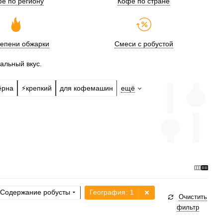
е по региону
Кофе по стране
тепени обжарки
Смеси с робустой
альный вкус.
ёрна
⚡️крепкий
для кофемашин
ещё
Содержание робусты
География
: 1
Очистить
фильтр