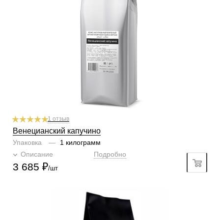
Кислинка
1/6
1
2
3
4
5
6
Горчинка
4/6
1
2
3
4
5
6
Плотность
5/6
1
2
3
4
5
6
Крепость
5/6
1
2
3
4
5
6
Аромат
капучино
1 отзыв
Венецианский капучино
Упаковка
—
1 килограмм
Описание
Подробно
3 685
₽
/шт
Готовим
чашка, турка, френч-пресс, гейзер, кофемашина
Степень обжарки
тёмная
По кислинке
без кислинки