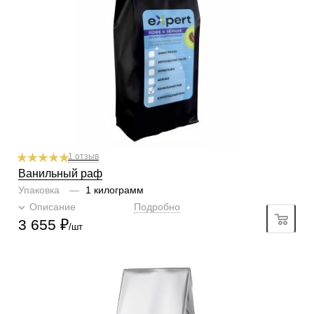
1
2
3
4
5
6
Горчинка
4/6
1
2
3
4
5
6
Плотность
5/6
1
2
3
4
5
6
Крепость
5/6
1
2
3
4
5
6
Аромат
ваниль
1 отзыв
Ванильный раф
Упаковка
—
1 килограмм
Описание
Подробно
3 655
₽
/шт
Готовим
чашка, турка, френч-пресс, гейзер, кофемашина
Степень обжарки
тёмная
По кислинке
без кислинки
Содержание арабики
100 %