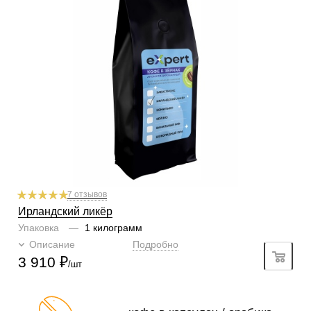
По кислинке
без кислинки
Содержание арабики
100 %
Кислинка
1/6
1
2
3
4
5
6
Горчинка
4/6
1
2
3
4
5
6
Плотность
5/6
1
2
3
4
5
6
Крепость
5/6
1
2
3
4
5
6
Аромат
ирландский ликёр
7 отзывов
Ирландский ликёр
Упаковка
—
1 килограмм
Описание
Подробно
3 910
₽
/шт