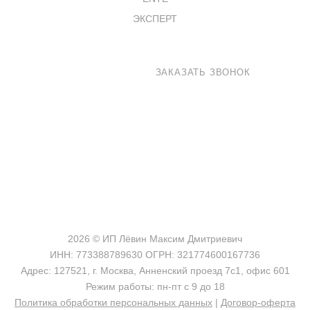
ЭКСПЕРТ
8 800 100-33-72
ЗАКАЗАТЬ ЗВОНОК
shop@madeo.ru
127521 г. Москва, Анненский проезд 7с1, офис 601
2026 © ИП Лёвин Максим Дмитриевич
ИНН: 773388789630 ОГРН: 321774600167736
Адрес: 127521, г. Москва, Анненский проезд 7с1, офис 601
Режим работы: пн-пт с 9 до 18
Политика обработки персональных данных
|
Договор-оферта