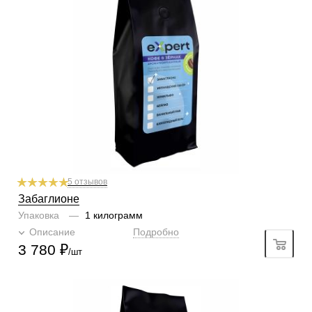
Содержание арабики
100 %
Кислинка
1/6
1
2
3
4
5
6
Горчинка
4/6
1
2
3
4
5
6
Плотность
5/6
1
2
3
4
5
6
Крепость
5/6
1
2
3
4
5
6
Аромат
забаглионе
5 отзывов
Забаглионе
Упаковка
—
1 килограмм
Описание
Подробно
3 780
₽
/шт
Готовим
чашка, турка, френч-пресс, гейзер, кофемашина
Степень обжарки
тёмная