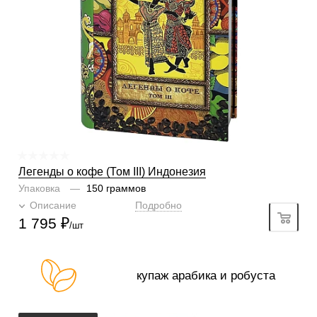
Кислинка
1/6
1
2
3
4
5
6
Горчинка
5/6
1
2
3
4
5
6
Плотность
5/6
1
2
3
4
5
6
Крепость
4/6
1
2
3
4
5
6
Легенды о кофе (Том III) Индонезия
Упаковка
—
150 граммов
Описание
Подробно
1 795
₽
/шт
купаж арабика и робуста