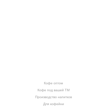
КОНТАКТЫ
О КОМПАНИИ
ОТЗЫВЫ
БЛОГ О КОФЕ
ЦИТАТЫ И РЕЦЕПТЫ
ИНТЕРНЕТ-МАГАЗИН
ОПТОВИКАМ
Кофе оптом
Кофе под вашей ТМ
Производство напитков
Для кофейни