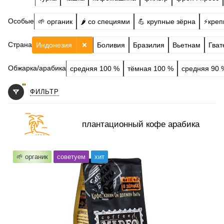
Особые
🌱 органик
🌶️ со специями
💪 крупные зёрна
⚡️креп
Страна
Индонезия
Боливия
Бразилия
Вьетнам
Гва
Обжарка/арабика
средняя 100 %
тёмная 100 %
средняя 90 
ФИЛЬТР
плантационный кофе арабика
Готовим
чашка, турка, кофемашина, гейзер, френч-пресс,
🌱 органик
советуем
хит
фильтр
Степень обжарки
средняя
По кислинке
с кислинкой
Обработка
вэт-халл (гилинг-басах)
Содержание арабики
100 %
Профиль
орех, сладость, фрукты