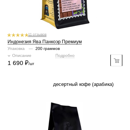
1
2
3
4
5
6
Крепость
4/6
1
2
3
4
5
6
Аромат
клубника, карамель, орех
11 отзывов
Индонезия Ява Панкоэр Премиум
Упаковка
—
200 граммов
Описание
Подробно
1 690
₽
/шт
десертный кофе (арабика)
Готовим
чашка, турка, френч-пресс, гейзер, кофемашина
Степень обжарки
тёмная
По кислинке
без кислинки
Содержание арабики
100 %
Кислинка
1/6