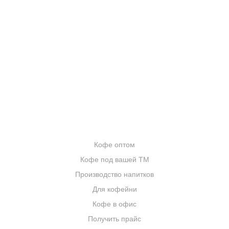
О КОМПАНИИ
ОТЗЫВЫ
БЛОГ О КОФЕ
ЦИТАТЫ И РЕЦЕПТЫ
ИНТЕРНЕТ-МАГАЗИН
ОПТОВИКАМ
Кофе оптом
Кофе под вашей ТМ
Производство напитков
Для кофейни
Кофе в офис
Получить прайс