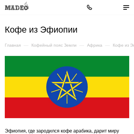
Кофе из Эфиопии
Главная
—
Кофейный пояс Земли
—
Африка
—
Кофе из 
Эфиопия, где зародился кофе арабика, дарит миру