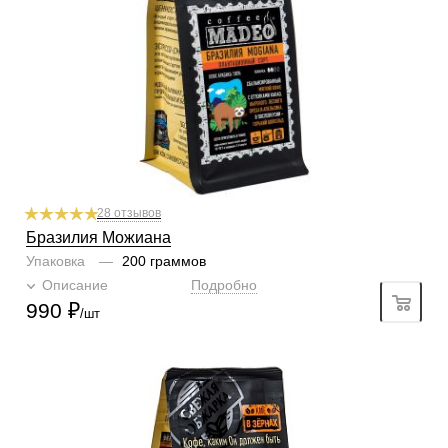
Содержание арабики
100 %
Профиль
какао, фундук
Кислинка
1/6
1
2
3
4
5
6
Горчинка
3/6
1
2
3
4
5
6
Плотность
5/6
1
2
3
4
5
6
Крепость
5/6
1
2
3
4
5
6
28 отзывов
Бразилия Можиана
Упаковка
—
200 граммов
Описание
Подробно
990
₽
/шт
Готовим
чашка, турка, гейзер, френч-пресс, фильтр
Степень обжарки
средняя
По кислинке
с кислинкой
Обработка
мытый
Содержание арабики
100 %