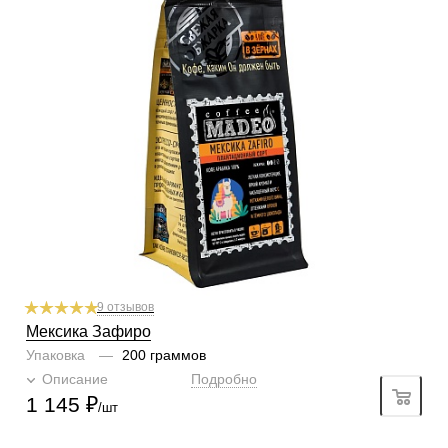
фильтр
Степень обжарки
средняя
По кислинке
без кислинки
Обработка
мытый
Содержание арабики
100 %
Профиль
белое вино, лесные орехи, шоколад
Кислинка
3/6
1
2
3
4
5
6
Горчинка
4/6
1
2
3
4
5
6
Плотность
5/6
1
2
3
4
5
6
Крепость
4/6
1
2
3
4
5
6
9 отзывов
Мексика Зафиро
Упаковка
—
200 граммов
Описание
Подробно
1 145
₽
/шт