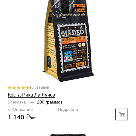
Степень обжарки
средняя
По кислинке
с кислинкой
Обработка
мытый
Содержание арабики
100 %
Профиль
шоколад, пряности, лесные ягоды, красное вино
Кислинка
2/6
1
2
3
4
5
6
Горчинка
2/6
1
2
3
4
5
6
Плотность
4/6
1
2
3
4
5
6
Крепость
4/6
1
2
3
4
5
6
15 отзывов
Коста-Рика Ла Луиса
Упаковка
—
200 граммов
Описание
Подробно
1 140
₽
/шт
Готовим
чашка, турка, кофемашина, гейзер, френч-пресс,