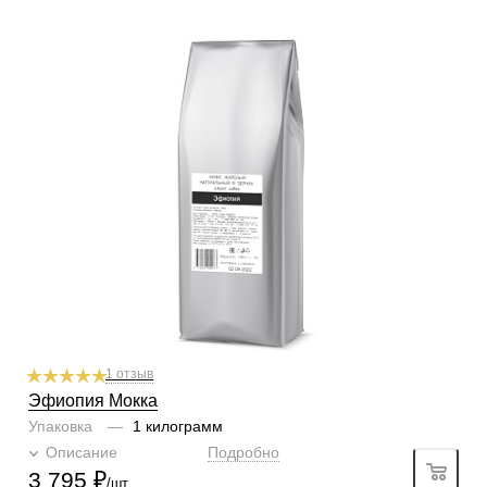
Готовим
чашка, турка, кофемашина, гейзер, френч-пресс,
фильтр
Степень обжарки
средняя
По кислинке
без кислинки
Обработка
мытый
Содержание арабики
100 %
Профиль
шоколад, специи
Кислинка
2/6
1
2
3
4
5
6
Горчинка
6/6
1
2
3
4
5
6
Плотность
4/6
1
2
3
4
5
6
Крепость
5/6
1
2
3
4
5
6
1 отзыв
Эфиопия Мокка
Упаковка
—
1 килограмм
Описание
Подробно
3 795
₽
/шт