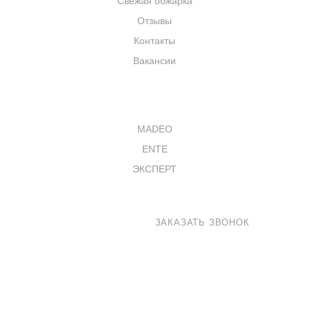
Свежая обжарка
Отзывы
Контакты
Вакансии
КАТАЛОГ
MADEO
ENTE
ЭКСПЕРТ
8 800 100-33-72
ЗАКАЗАТЬ ЗВОНОК
shop@madeo.ru
127521 г. Москва, Анненский проезд 7с1, офис 601