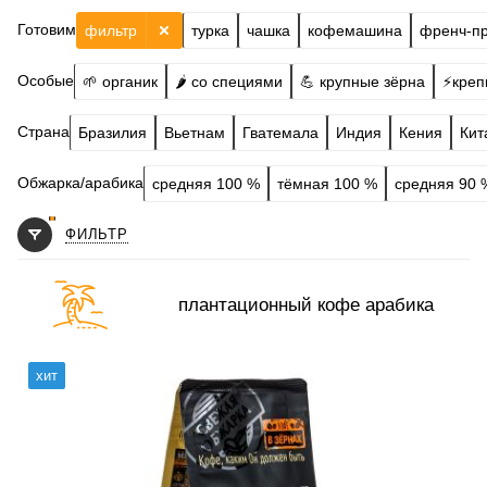
Готовим
фильтр
турка
чашка
кофемашина
френч-п
Особые
🌱 органик
🌶️ со специями
💪 крупные зёрна
⚡️креп
Страна
Бразилия
Вьетнам
Гватемала
Индия
Кения
Кит
Обжарка/арабика
средняя 100 %
тёмная 100 %
средняя 90 
ФИЛЬТР
плантационный кофе арабика
Готовим
чашка, турка, френч-пресс, гейзер, кофемашина,
хит
аэропресс, фильтр
Степень обжарки
средняя
По кислинке
без кислинки
Обработка
сухой