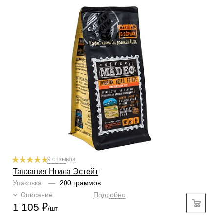
Готовим
чашка, турка, кофемашина, гейзер, френч-пресс,
фильтр
Степень обжарки
средняя
По кислинке
без кислинки
Обработка
сухой
Содержание арабики
100 %
Профиль
фрукты, красное вино
Кислинка
3/6
1
2
3
4
5
6
Горчинка
3/6
1
2
3
4
5
6
Плотность
4/6
1
2
3
4
5
6
Крепость
4/6
1
2
3
4
5
6
9 отзывов
Танзания Нгила Эстейт
Упаковка
—
200 граммов
Описание
Подробно
1 105
₽
/шт