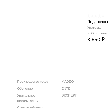
Подарочны
зёрнах и с
Упаковка
Описание
3 550
₽
/ш
КОМПАНИЯ
КАТАЛОГ
Производство кофе
MADEO
Обучение
ENTE
Уникальное
ЭКСПЕРТ
предложение
Свежая обжарка