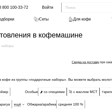
8 800 100-33-72
Войти
одборки
Сеты
Для кофе
отовления в кофемашине
 наборы
Скидка на доставку
при зака
 кофе из группы «подарочные наборы». Вы можете выбрать молот
Особые
ейзер
🌶️ со специями
🚀 с маслом МСТ
⚡️креп
Обжарка/арабика
арагуа
ещё
средняя 100 %