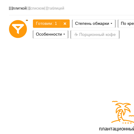
плиткой
списком
таблицей
Готовим
: 1
Степень обжарки
По кр
Особенности
☕ Порционный кофе
плантационны