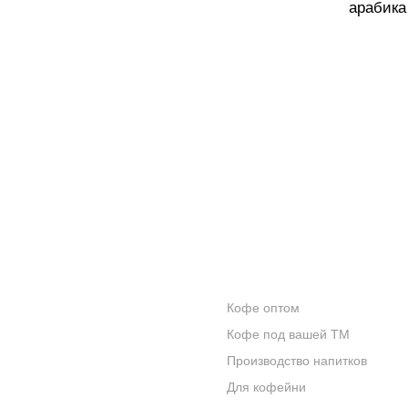
арабика
КОНТАКТЫ
ОПТОВИКАМ
Кофе оптом
О КОМПАНИИ
Кофе под вашей ТМ
ОТЗЫВЫ
Производство напитков
Для кофейни
БЛОГ О КОФЕ