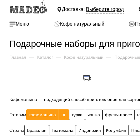
Доставка:
Выберите город
Меню
Кофе натуральный
П
Подарочные наборы для приг
Главная
—
Каталог
—
Кофе натуральный
—
Подарочные
Кофемашина — подходящий способ приготовления для сортов
Готовим
кофемашина
турка
чашка
френч-пресс
г
Страна
Бразилия
Гватемала
Индонезия
Колумбия
Ник