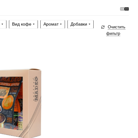
Вид кофе
Аромат
Добавки
Очистить
фильтр
а, турка, френч-пресс,
машина
рки
средняя
без кислинки
рабики
100 %
ия Supremo, Лесной
аде ассорти, Кофе в
ssic, Кофе в шоколаде