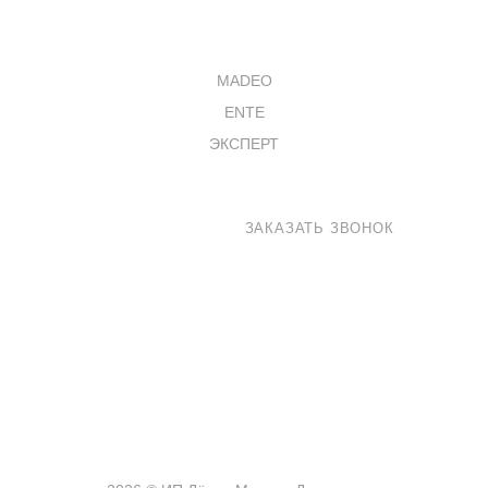
КАТАЛОГ
MADEO
ENTE
ЭКСПЕРТ
8 800 100-33-72
ЗАКАЗАТЬ ЗВОНОК
shop@madeo.ru
127521 г. Москва, Анненский проезд 7с1, офис 601