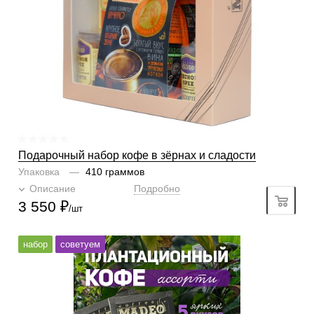
Подарочный набор кофе в зёрнах и сладости
Упаковка
—
410 граммов
Описание
Подробно
3 550
₽
/шт
Готовим
чашка, турка
набор
советуем
Степень обжарки
средняя
По кислинке
без кислинки
Содержание арабики
100 %
Кислинка
1/6
1
2
3
4
5
6