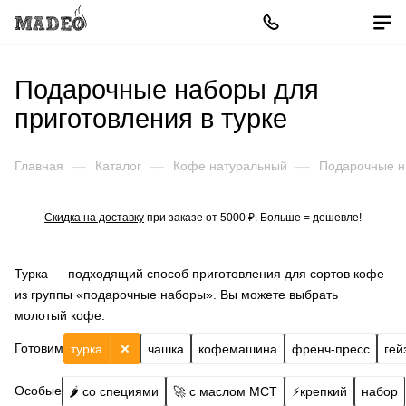
Подарочные наборы для
приготовления в турке
Главная
—
Каталог
—
Кофе натуральный
—
Подарочные 
Скидка на доставку
при заказе от 5000 ₽. Больше = дешевле!
Турка — подходящий способ приготовления для сортов кофе
из группы «подарочные наборы». Вы можете выбрать
молотый кофе.
Готовим
турка
чашка
кофемашина
френч-пресс
гей
Особые
🌶️ со специями
🚀 с маслом МСТ
⚡️крепкий
набор