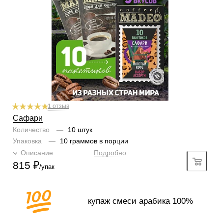
Горчинка
4/6
1
2
3
4
5
6
Плотность
6/6
1
2
3
4
5
6
Крепость
6/6
1
2
3
4
5
6
Вкусы
Бразилия Santos, Мексика Chiapas, Гватемала Antigua,
Колумбия Excelso, Никарагуа Royal
1 отзыв
Сафари
Количество
—
10 штук
Упаковка
—
10 граммов в порции
Описание
Подробно
815
₽
/упак
купаж смеси арабика 100%