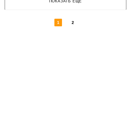
ПОКАЗАТЬ ЕЩЕ
1
2
КОНТАКТЫ
О КОМПАНИИ
ОТЗЫВЫ
БЛОГ О КОФЕ
ЦИТАТЫ И РЕЦЕПТЫ
ИНТЕРНЕТ-МАГАЗИН
ОПТОВИКАМ