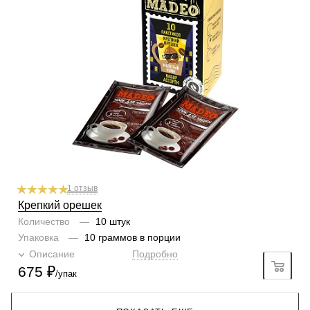
Содержание арабики
100 %
Кислинка
1/6
1
2
3
4
5
6
Горчинка
4/6
1
2
3
4
5
6
Плотность
4/6
1
2
3
4
5
6
Крепость
6/6
1
2
3
4
5
6
Вкусы
Орех пекан, Маравийский миндаль, Лесной орех,
Кококсовый раф, Рокки роуд
1 отзыв
Крепкий орешек
Количество
—
10 штук
Упаковка
—
10 граммов в порции
Описание
Подробно
675
₽
/упак