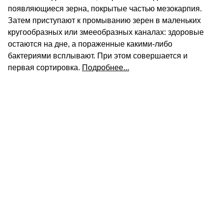
появляющиеся зерна, покрытые частью мезокарпия.
Затем приступают к промыванию зерен в маленьких
кругообразных или змееобразных каналах: здоровые
остаются на дне, а пораженные какими-либо
бактериями всплывают. При этом совершается и
первая сортировка.
Подробнее...
КОНТАКТЫ
О КОМПАНИИ
ОТЗЫВЫ
БЛОГ О КОФЕ
ЦИТАТЫ И РЕЦЕПТЫ
ИНТЕРНЕТ-МАГАЗИН