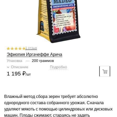
Кислинка
3/6
1
2
3
4
5
6
Горчинка
3/6
1
2
3
4
5
6
Плотность
5/6
1
2
3
4
5
6
Крепость
4/6
1
2
3
4
5
6
Аромат
инжир, ягоды, специи
1 отзыв
Эфиопия Иргачеффе Арича
Упаковка
—
200 граммов
Описание
Подробно
1 195
₽
/шт
Влажный метод сбора зерен требует абсолютно
однородного состава собранного урожая. Сначала
удаляют мякоть с помощью цилиндровых или дисковых
машин. Плоды сжимают, стараясь не задеть