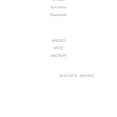
Контакты
Вакансии
КАТАЛОГ
MADEO
ENTE
ЭКСПЕРТ
8 800 100-33-72
ЗАКАЗАТЬ ЗВОНОК
shop@madeo.ru
127521 г. Москва, Анненский проезд 7с1, офис 601