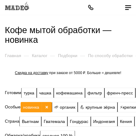
Кофе мытой обработки —
новинка
Главная
—
Каталог
—
Подборки
—
По способу обработки
Скидка на доставку
при заказе от 5000 ₽. Больше = дешевле!
Готовим
турка
чашка
кофемашина
фильтр
френч-пресс
Особые
новинка
🌱 органик
💪 крупные зёрна
⚡️крепк
Страна
Вьетнам
Гватемала
Гондурас
Индонезия
Кения
Обжарка/арабика
средняя 100 %