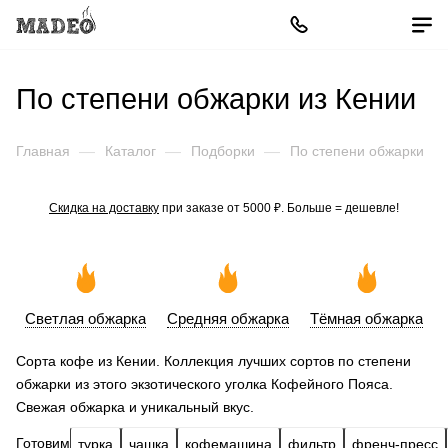
По степени обжарки из Кении
Главная
—
Каталог
—
Подборки
—
По степени обжарки
Скидка на доставку
при заказе от 5000 ₽. Больше = дешевле!
Светлая обжарка
Средняя обжарка
Тёмная обжарка
Сорта кофе из Кении. Коллекция лучших сортов по степени
обжарки из этого экзотического уголка Кофейного Пояса.
Свежая обжарка и уникальный вкус.
Готовим
турка
чашка
кофемашина
фильтр
френч-пресс