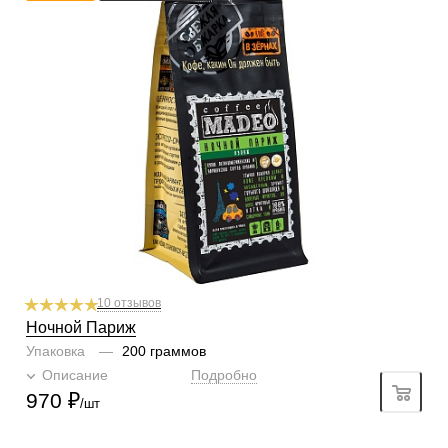
аэропресс
Степень обжарки
тёмная
По кислинке
без кислинки
Содержание арабики
100 %
Профиль
тёмный шоколад, вяленые фрукты, сливки
Кислинка
3/6
1
2
3
4
5
6
Горчинка
4/6
1
2
3
4
5
6
Плотность
5/6
1
2
3
4
5
6
Крепость
5/6
1
2
3
4
5
6
10 отзывов
Ночной Париж
Упаковка
—
200 граммов
Описание
Подробно
970
₽
/шт