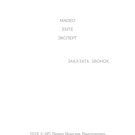
КАТАЛОГ
MADEO
ENTE
ЭКСПЕРТ
8 800 100-33-72
ЗАКАЗАТЬ ЗВОНОК
shop@madeo.ru
127521 г. Москва, Анненский проезд 7с1, офис 601
2026 © ИП Лёвин Максим Дмитриевич