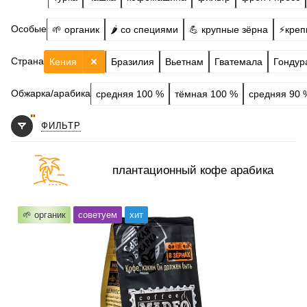
Особые
🌱 органик
🌶️ со специями
💪 крупные зёрна
⚡️креп
Страна
Кения
Бразилия
Вьетнам
Гватемала
Гондур
Обжарка/арабика
средняя 100 %
тёмная 100 %
средняя 90 
ФИЛЬТР
плантационный кофе арабика
Готовим
чашка, турка, кофемашина, гейзер, френч-пресс,
🌱 органик
советуем
хит
фильтр
Степень обжарки
средняя
По кислинке
с кислинкой
Обработка
мытый
Содержание арабики
100 %
Профиль
чёрная смородина, цитрусовый, тёмный шоколад