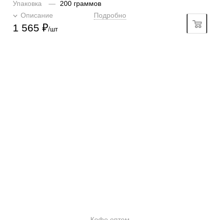
Упаковка
—
200 граммов
Описание
Подробно
1 565
₽
/шт
КОНТАКТЫ
О КОМПАНИИ
ОТЗЫВЫ
БЛОГ О КОФЕ
ЦИТАТЫ И РЕЦЕПТЫ
ИНТЕРНЕТ-МАГАЗИН
ОПТОВИКАМ
Кофе оптом