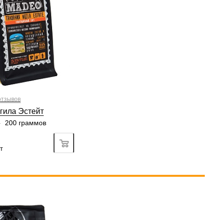
3/6
3
4
5
6
3/6
3
4
5
6
4/6
2
3
4
5
6
4/6
3
4
5
6
отзывов
гила Эстейт
—
200 граммов
Подробно
т
а, турка, френч-пресс,
машина, аэропресс
рки
средняя