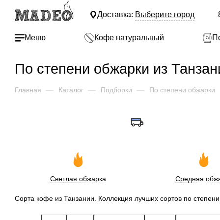
Доставка:
Выберите город
Меню
Кофе натуральный
П
По степени обжарки из Танзан
Главная
—
Каталог
—
Подборки
—
По степени обжарки
Светлая обжарка
Средняя обж
Сорта кофе из Танзании. Коллекция лучших сортов по степени 