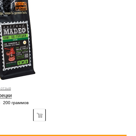
без кислинки
рабики
100 %
рус, вяленые фрукты,
осточка, яблоко
1/6
3
4
5
6
4/6
3
4
5
6
6/6
2
3
4
5
6
5/6
3
4
5
6
 отзыв
рецки
—
200 граммов
Подробно