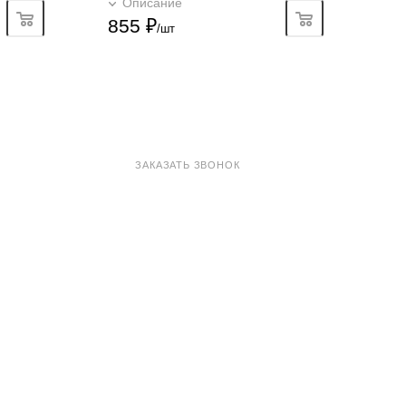
Описание
Подробно
855
₽
/шт
8 800 100-33-72
ЗАКАЗАТЬ ЗВОНОК
shop@madeo.ru
127521 г. Москва, Анненский проезд 7с1, офис 601