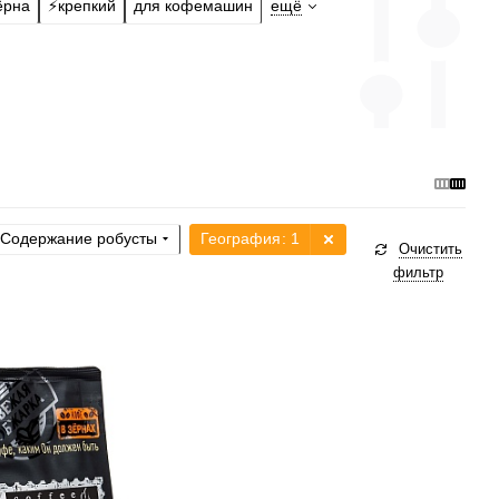
ёрна
⚡️крепкий
для кофемашин
ещё
Содержание робусты
География
: 1
Очистить
фильтр
а, турка, кофемашина,
-пресс, фильтр
рки
средняя
без кислинки
хой
рабики
100 %
кты, красное вино