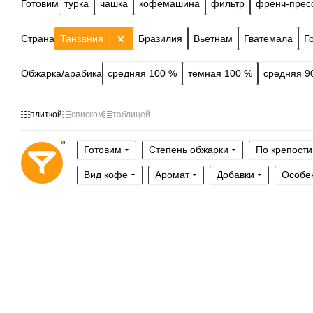
Готовим
турка
чашка
кофемашина
фильтр
френч-прес
Страна
Танзания
Бразилия
Вьетнам
Гватемала
Г
Обжарка/арабика
средняя 100 %
тёмная 100 %
средняя 9
плиткой
списком
таблицей
Готовим
Степень обжарки
По крепости
Вид кофе
Аромат
Добавки
Особе