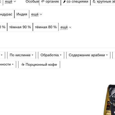
Особые
с
ещё
🌱 органик
🌶️ со специями
💪 крупные з
ондурас
Индия
ещё
0 %
тёмная 90 %
тёмная 80 %
ещё
По кислинке
Обработка
Содержание арабики
нности
☕ Порционный кофе
Готовим
чашк
гейзер, френч
Степень обжа
По кислинке
Обработка
су
Содержание а
Профиль
фру