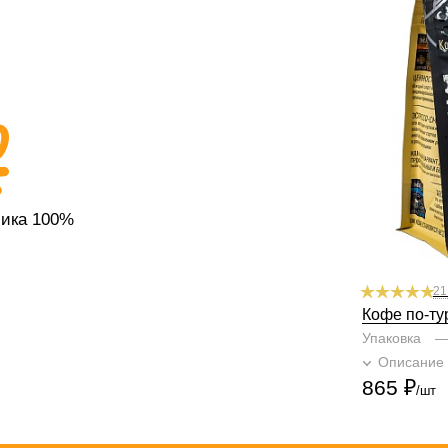
По кислинке
Содержание а
Профиль
цит
абрикосовая к
Кислинка
1
2
Горчинка
1
2
Плотность
1
Крепость
1
2
бика 100%
21
Кофе по-ту
Упаковка
Описание
865
₽
/шт