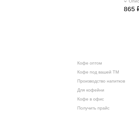
Опи
865
КОНТАКТЫ
ОПТОВИКАМ
Кофе оптом
О КОМПАНИИ
Кофе под вашей ТМ
ОТЗЫВЫ
Производство напитков
Для кофейни
БЛОГ О КОФЕ
Кофе в офис
ЦИТАТЫ И РЕЦЕПТЫ
Получить прайс
ИНТЕРНЕТ-МАГАЗИН