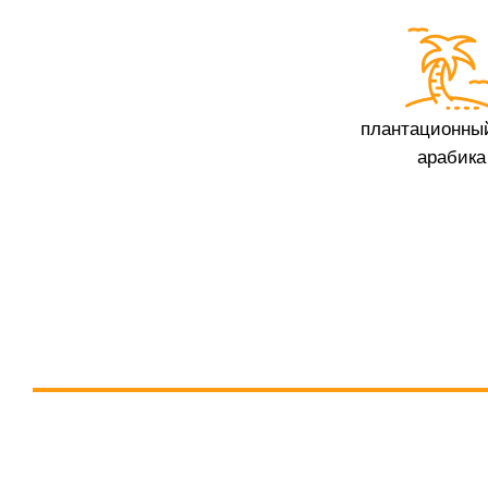
плантационны
арабика