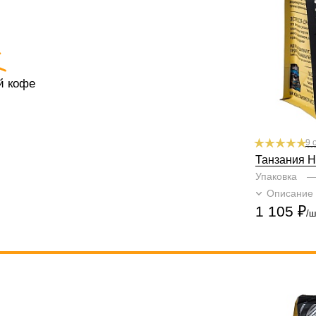
Кислинка
1
2
Горчинка
1
2
Плотность
1
Крепость
1
2
й кофе
9 
Танзания Н
Упаковка
Описание
1 105
₽
/ш
Готовим
чашк
гейзер, кофе
Степень обжа