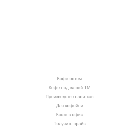
ОТЗЫВЫ
БЛОГ О КОФЕ
ЦИТАТЫ И РЕЦЕПТЫ
ИНТЕРНЕТ-МАГАЗИН
ОПТОВИКАМ
Кофе оптом
Кофе под вашей ТМ
Производство напитков
Для кофейни
Кофе в офис
Получить прайс