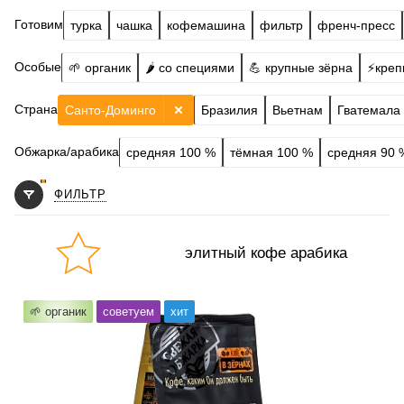
Готовим
турка
чашка
кофемашина
фильтр
френч-пресс
Особые
🌱 органик
🌶️ со специями
💪 крупные зёрна
⚡️креп
Страна
Санто-Доминго
Бразилия
Вьетнам
Гватемала
Обжарка/арабика
средняя 100 %
тёмная 100 %
средняя 90 
ФИЛЬТР
элитный кофе арабика
Готовим
чашка, турка, гейзер, френч-пресс, фильтр
🌱 органик
советуем
хит
Степень обжарки
средняя
По кислинке
без кислинки
Обработка
мытый
Содержание арабики
100 %