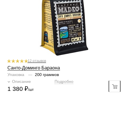
Профиль
яблоко, виноград
Кислинка
2/6
1
2
3
4
5
6
Горчинка
4/6
1
2
3
4
5
6
Плотность
5/6
1
2
3
4
5
6
Крепость
5/6
1
2
3
4
5
6
12 отзывов
Санто-Доминго Бараона
Упаковка
—
200 граммов
Описание
Подробно
1 380
₽
/шт
КОНТАКТЫ
О КОМПАНИИ