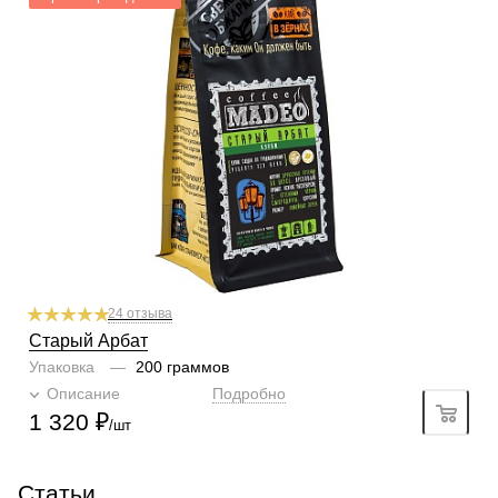
Степень обжарки
тёмная
По кислинке
без кислинки
Содержание арабики
90 %
Содержание робусты
10 %
Профиль
пикантный, ореховый, чёрная смородина
Кислинка
2/6
1
2
3
4
5
6
Горчинка
4/6
1
2
3
4
5
6
Плотность
5/6
1
2
3
4
5
6
Крепость
5/6
1
2
3
4
5
6
24 отзыва
Старый Арбат
Упаковка
—
200 граммов
Описание
Подробно
1 320
₽
/шт
Статьи