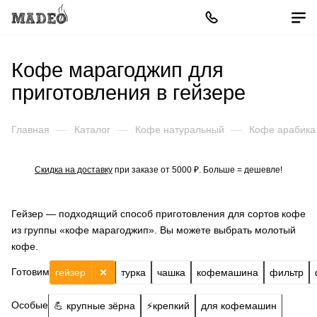
Кофе марагоджип для
приготовления в гейзере
Главная
—
Каталог
—
Кофе натуральный
—
Кофе арабика
Скидка на доставку
при заказе от 5000 ₽. Больше = дешевле!
Гейзер — подходящий способ приготовления для сортов кофе
из группы «кофе марагоджип». Вы можете выбрать молотый
кофе.
Готовим
гейзер
турка
чашка
кофемашина
фильтр
Особые
💪 крупные зёрна
⚡️крепкий
для кофемашин