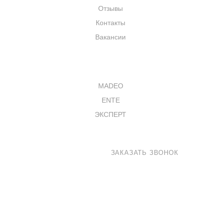
Отзывы
Контакты
Вакансии
КАТАЛОГ
MADEO
ENTE
ЭКСПЕРТ
8 800 100-33-72
ЗАКАЗАТЬ ЗВОНОК
shop@madeo.ru
127521 г. Москва, Анненский проезд 7с1, офис 601