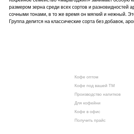
размером зерна среди всех сортов и разновидностей а
сочными тонами, в то же время он мягкий и нежный. Э
Группа делится на классические сорта без добавок, а
КОНТАКТЫ
ОПТОВИКАМ
Кофе оптом
О КОМПАНИИ
Кофе под вашей ТМ
ОТЗЫВЫ
Производство напитков
Для кофейни
БЛОГ О КОФЕ
Кофе в офис
ЦИТАТЫ И РЕЦЕПТЫ
Получить прайс
ИНТЕРНЕТ-МАГАЗИН