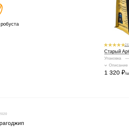
1
2
Горчинка
1
2
Плотность
1
Крепость
1
2
 робуста
24
Старый Ар
Упаковка
Описание
1 320
₽
/ш
2020
рагоджип