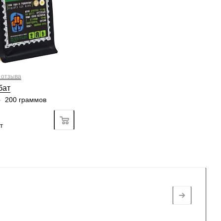
3
4
5
6
4/6
3
4
5
6
5/6
2
3
4
5
6
5/6
3
4
5
6
 отзыва
бат
—
200 граммов
Подробно
т