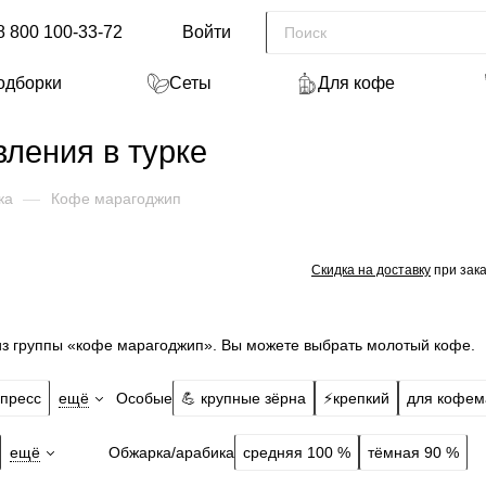
8 800 100-33-72
Войти
одборки
Сеты
Для кофе
ления в турке
ка
—
Кофе марагоджип
Скидка на доставку
при зака
из группы «кофе марагоджип». Вы можете выбрать молотый кофе.
Особые
пресс
ещё
💪 крупные зёрна
⚡️крепкий
для кофе
Обжарка/арабика
ещё
средняя 100 %
тёмная 90 %