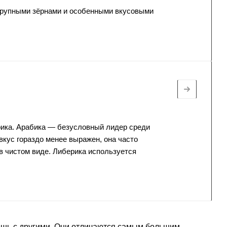
 крупными зёрнами и особенными вкусовыми
рика. Арабика — безусловный лидер среди
вкус гораздо менее выражен, она часто
 в чистом виде. Либерика используется
аешь с другими. Они отличаются самым большим