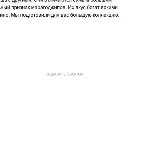
ьный признак марагоджипов. Их вкус богат яркими
вино. Мы подготовили для вас большую коллекцию.
8 800 100-33-72
ЗАКАЗАТЬ ЗВОНОК
shop@madeo.ru
127521 г. Москва, Анненский проезд 7с1, офис 601