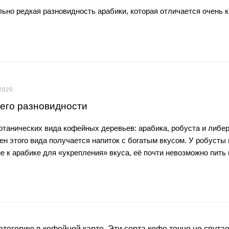
ьно редкая разновидность арабики, которая отличается очень
2020
его разновидности
танических вида кофейных деревьев: арабика, робуста и либе
ен этого вида получается напиток с богатым вкусом. У робусты 
е к арабике для «укрепления» вкуса, её почти невозможно пить
тегорию в кофейной карте. Эти сорта кофе точно не спут