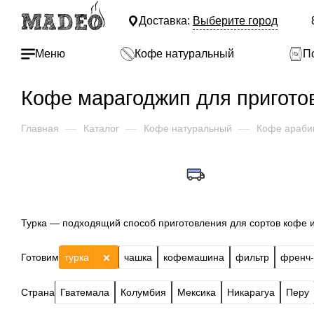
Доставка:
Выберите город
Меню
Кофе натуральный
П
Кофе марагоджип для приготов
Главная
—
Каталог
—
Кофе натуральный
—
Кофе араби
Турка — подходящий способ приготовления для сортов кофе 
Готовим
турка
чашка
кофемашина
фильтр
френч-
Страна
Гватемала
Колумбия
Мексика
Никарагуа
Перу