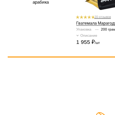
арабика
20 отзывов
Гватемала Марагод
Упаковка
—
200 гра
Описание
Подроб
1 955
₽
/шт