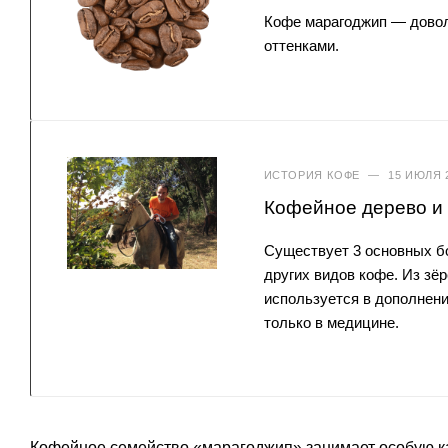
Кофе марагоджип — довол
оттенками.
ИСТОРИЯ КОФЕ
—
15 ИЮЛЯ 
Кофейное дерево и 
Существует 3 основных бо
других видов кофе. Из зёр
используется в дополнени
только в медицине.
Кофейное семейство «марагоджип» занимает особую ка