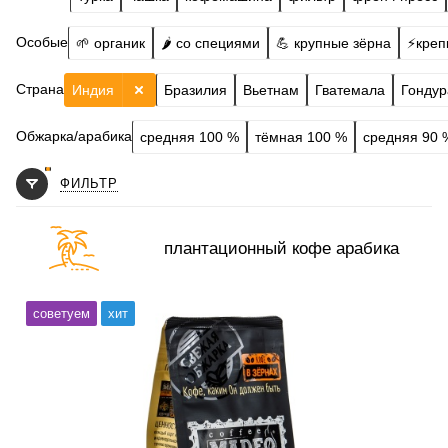
Особые
🌱 органик
🌶️ со специями
💪 крупные зёрна
⚡️креп
Страна
Индия
Бразилия
Вьетнам
Гватемала
Гондур
Обжарка/арабика
средняя 100 %
тёмная 100 %
средняя 90 
ФИЛЬТР
плантационный кофе арабика
Готовим
чашка, турка, кофемашина, гейзер, френч-пресс,
советуем
хит
фильтр
Степень обжарки
средняя
По кислинке
без кислинки
Обработка
сухой и муссонный
Содержание арабики
100 %
Профиль
солёный арахис, шоколад, мята