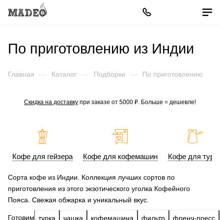
По приготовлению из Индии
Главная
—
Каталог
—
Подборки
—
По приготовлению
Скидка на доставку
при заказе от 5000 ₽. Больше = дешевле!
Кофе для гейзера
Кофе для кофемашин
Кофе для турк
Сорта кофе из Индии. Коллекция лучших сортов по
приготовления из этого экзотического уголка Кофейного
Пояса. Свежая обжарка и уникальный вкус.
Готовим
турка
чашка
кофемашина
фильтр
френч-пресс