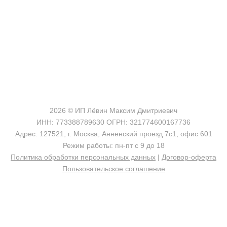
shop@madeo.ru
127521 г. Москва, Анненский проезд 7с1, офис 601
2026 © ИП Лёвин Максим Дмитриевич
ИНН: 773388789630 ОГРН: 321774600167736
Адрес: 127521, г. Москва, Анненский проезд 7с1, офис 601
Режим работы: пн-пт с 9 до 18
Политика обработки персональных данных
|
Договор-оферта
Пользовательское соглашение