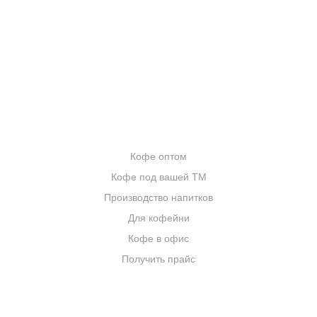
БЛОГ О КОФЕ
ЦИТАТЫ И РЕЦЕПТЫ
ИНТЕРНЕТ-МАГАЗИН
ОПТОВИКАМ
Кофе оптом
Кофе под вашей ТМ
Производство напитков
Для кофейни
Кофе в офис
Получить прайс
КОМПАНИЯ