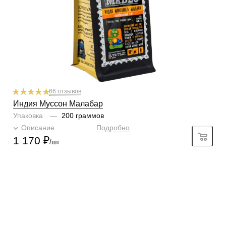
Кислинка
1/6
1
2
3
4
5
6
Горчинка
3/6
1
2
3
4
5
6
Плотность
5/6
1
2
3
4
5
6
Крепость
4/6
1
2
3
4
5
6
66 отзывов
Индия Муссон Малабар
Упаковка
—
200 граммов
Описание
Подробно
1 170
₽
/шт
КОНТАКТЫ
О КОМПАНИИ
ОТЗЫВЫ