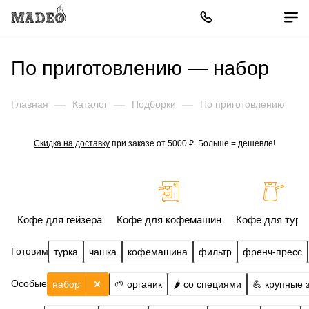
По приготовлению — набор
Главная
—
Каталог
—
Подборки
—
По приготовлению
Скидка на доставку
при заказе от 5000 ₽. Больше = дешевле!
Кофе для гейзера
Кофе для кофемашин
Кофе для турк
Готовим
турка
чашка
кофемашина
фильтр
френч-пресс
Особые
набор
🌱 органик
🌶️ со специями
💪 крупные 