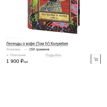
1
2
3
4
5
6
Крепость
4/6
1
2
3
4
5
6
Легенды о кофе (Том IV) Колумбия
Упаковка
—
150 граммов
Описание
Подробно
1 900
₽
/шт
КОНТАКТЫ
О КОМПАНИИ
ОТЗЫВЫ