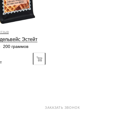
, горький шоколад
отзыв
дельвейс Эстейт
—
200 граммов
Подробно
т
8 800 100-33-72
ЗАКАЗАТЬ ЗВОНОК
shop@madeo.ru
127521 г. Москва, Анненский проезд 7с1, офис 601