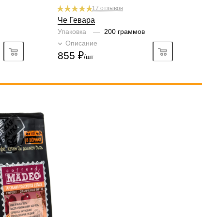
17 отзывов
Че Гевара
Упаковка
—
200 граммов
Описание
Подробно
855
₽
/шт
а, турка, френч-пресс,
тр, кофемашина
рки
средняя
без кислинки
туральный
рабики
100 %
ня, специи, виноград
2/6
3
4
5
6
3/6
3
4
5
6
4/6
2
3
4
5
6
5/6
3
4
5
6