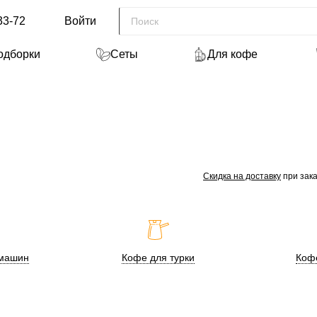
33-72
Войти
одборки
Сеты
Для кофе
и
Скидка на доставку
при зака
машин
Кофе для турки
Коф