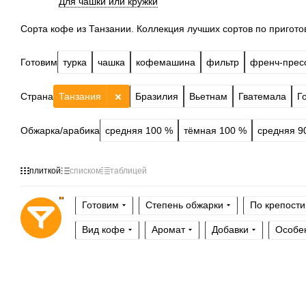
Для чашки или кружки
Сорта кофе из Танзании. Коллекция лучших сортов по приготов
Готовим
турка
чашка
кофемашина
фильтр
френч-прес
Страна
Танзания
Бразилия
Вьетнам
Гватемала
Г
Обжарка/арабика
средняя 100 %
тёмная 100 %
средняя 9
плиткой
списком
таблицей
Готовим
Степень обжарки
По крепости
Вид кофе
Аромат
Добавки
Особе