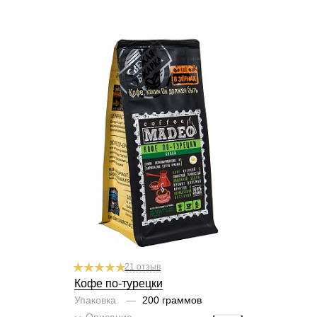
Готовим
чашка, турка, френч-пресс,
гейзер, кофемашина, аэропресс
Степень обжарки
средняя
По кислинке
без кислинки
Содержание арабики
100 %
Профиль
цитрус, вяленые фрукты,
абрикосовая косточка, яблоко
Кислинка
1/6
1
2
3
4
5
6
Горчинка
4/6
1
2
3
4
5
6
Плотность
6/6
1
2
3
4
5
6
Крепость
5/6
1
2
3
4
5
6
21 отзыв
Кофе по-турецки
Упаковка
—
200 граммов