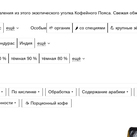
ления из этого экзотического уголка Кофейного Пояса. Свежая обж
Особые
с
ещё
🌱 органик
🌶️ со специями
💪 крупные з
ондурас
Индия
ещё
0 %
тёмная 90 %
тёмная 80 %
ещё
По кислинке
Обработка
Содержание арабики
нности
☕ Порционный кофе
Готовим
чашк
гейзер, френч
Степень обжа