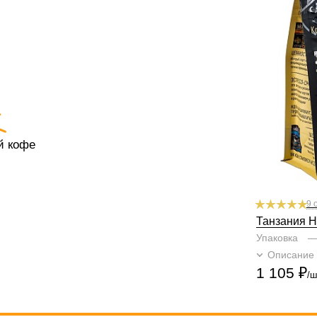
По кислинке
Обработка
су
Содержание а
Профиль
фру
Кислинка
1
2
Горчинка
1
2
Плотность
1
Крепость
1
2
й кофе
9 
Танзания Н
Упаковка
Описание
1 105
₽
/ш