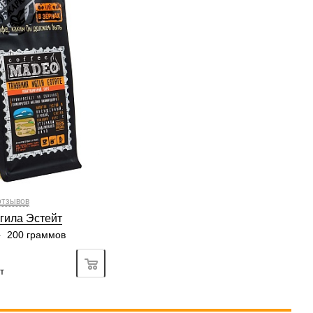
без кислинки
хой
рабики
100 %
кты, красное вино
3/6
3
4
5
6
3/6
3
4
5
6
4/6
2
3
4
5
6
4/6
3
4
5
6
отзывов
гила Эстейт
—
200 граммов
Подробно
т