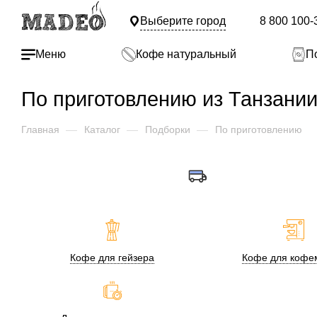
Выберите город
8 800 100-
Меню
Кофе натуральный
П
По приготовлению из Танзани
Главная
—
Каталог
—
Подборки
—
По приготовлению
Кофе для гейзера
Кофе для кофе