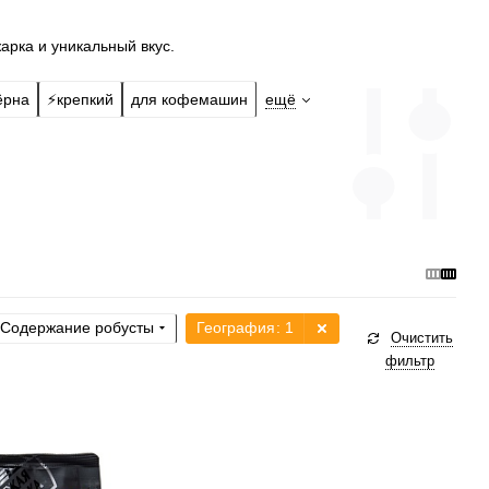
арка и уникальный вкус.
ёрна
⚡️крепкий
для кофемашин
ещё
Содержание робусты
География
: 1
Очистить
фильтр
а, турка, кофемашина,
-пресс, фильтр
рки
средняя