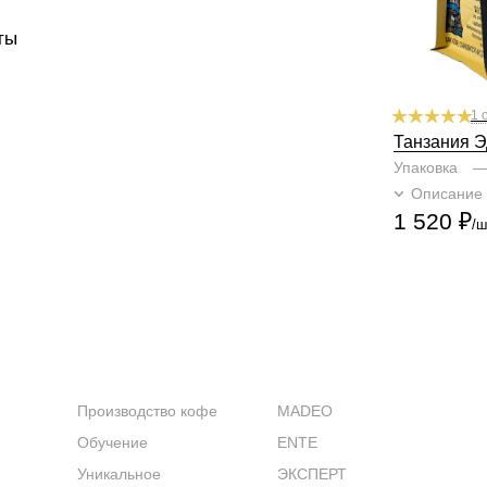
Аромат
вафли
ты
1 
Танзания Э
Упаковка
Описание
1 520
₽
/ш
КОМПАНИЯ
КАТАЛОГ
Производство кофе
MADEO
Обучение
ENTE
Уникальное
ЭКСПЕРТ