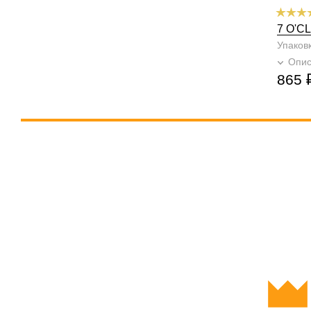
7 O'C
Упаков
Опи
865