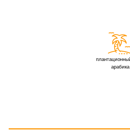
плантационны
арабика