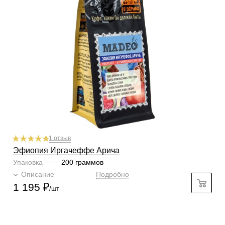
По кислинке
с кислинкой
Обработка
сухой (анаэробный)
Содержание арабики
100 %
Профиль
яблоко, голубика, кешью
Кислинка
3/6
1
2
3
4
5
6
Горчинка
3/6
1
2
3
4
5
6
Плотность
5/6
1
2
3
4
5
6
Крепость
4/6
1
2
3
4
5
6
Аромат
инжир, ягоды, специи
1 отзыв
Эфиопия Иргачеффе Арича
Упаковка
—
200 граммов
Описание
Подробно
1 195
₽
/шт