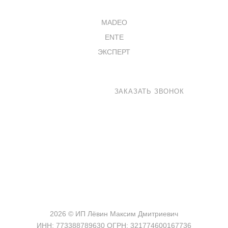
КАТАЛОГ
MADEO
ENTE
ЭКСПЕРТ
8 800 100-33-72
ЗАКАЗАТЬ ЗВОНОК
shop@madeo.ru
127521 г. Москва, Анненский проезд 7с1, офис 601
2026 © ИП Лёвин Максим Дмитриевич
ИНН: 773388789630 ОГРН: 321774600167736