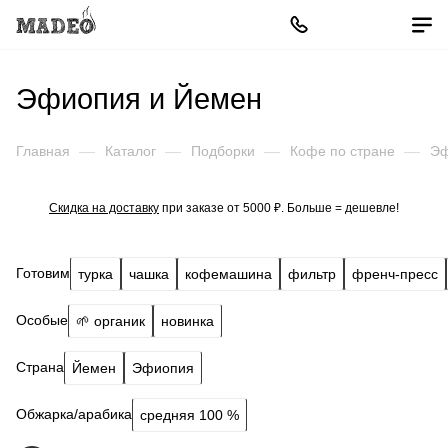
Эфиопия и Йемен
Главная
—
Каталог
—
Подборки
—
Кофе по стране
—
Эф
Скидка на доставку
при заказе от 5000 ₽. Больше = дешевле!
Готовим
турка
чашка
кофемашина
фильтр
френч-пресс
Особые
🌱 органик
новинка
Страна
Йемен
Эфиопия
Обжарка/арабика
средняя 100 %