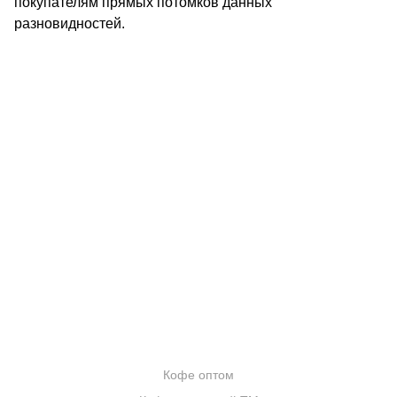
покупателям прямых потомков данных
разновидностей.
КОНТАКТЫ
О КОМПАНИИ
ОТЗЫВЫ
БЛОГ О КОФЕ
ЦИТАТЫ И РЕЦЕПТЫ
ИНТЕРНЕТ-МАГАЗИН
ОПТОВИКАМ
Кофе оптом