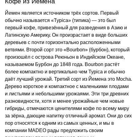
Кофе из Йемена
Йемен является источником трёх сортов. Первый
обычно называется «Typica» (типика) — это был
первый кофе, привезённый для разведения в Азию и
Латинскую Америку. Он произрастает в виде больших
деревьев с почти горизонтально расположенными
ветвями. Второй сорт это «Bourbon» (бурбон), который
произошёл с острова Реюньон в Индийском Океане,
называемом Бурбон до 1848 года. Bourbon растёт
более компактно и вертикально чем Typica и обычно
даёт лучший урожай. Третий сорт из Йемена это Mocha.
Дерево короткое и компактное с маленькими плодами
и листьями и небольшими урожаями. Эти три древних
разновидности, хотя и менее урожайные чем новые
гибриды, отмечаются ценителями кофе по всему миру
за зёрна, дающие напитку отличный аромат. Они до сих
пор относятся к одним из самых ценных, и мы в
компании MADEO рады предложить своим