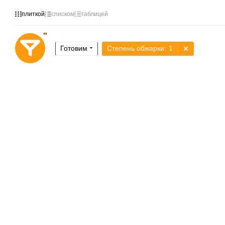
плиткой
списком
таблицей
Готовим
Степень обжарки
: 1