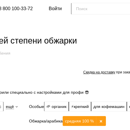
8 800 100-33-72
Войти
ей степени обжарки
Кения
Скидка на доставку
при зака
рили специально с настройками для профи 😎
Особые
с
ещё
🌱 органик
⚡️крепкий
для кофемашин
Обжарка/арабика
средняя 100 %