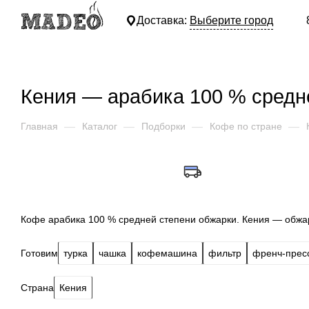
Доставка:
Выберите город
Кения — арабика 100 % средн
Главная
—
Каталог
—
Подборки
—
Кофе по стране
—
Кофе арабика 100 % средней степени обжарки. Кения — обжа
Готовим
турка
чашка
кофемашина
фильтр
френч-прес
Страна
Кения