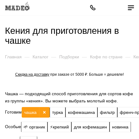
Кения для приготовления в
чашке
Главная
—
Каталог
—
Подборки
—
Кофе по стране
—
Ке
Скидка на доставку
при заказе от 5000 ₽. Больше = дешевле!
Чашка — подходящий способ приготовления для сортов кофе
из группы «кения». Вы можете выбрать молотый кофе.
Готовим
чашка
турка
кофемашина
фильтр
френч-п
Особые
🌱 органик
⚡️крепкий
для кофемашин
новинка