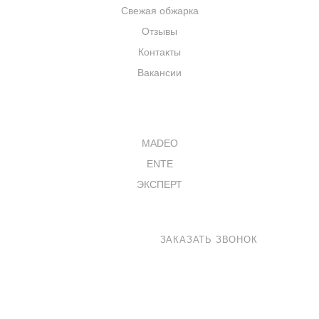
Свежая обжарка
Отзывы
Контакты
Вакансии
КАТАЛОГ
MADEO
ENTE
ЭКСПЕРТ
8 800 100-33-72
ЗАКАЗАТЬ ЗВОНОК
shop@madeo.ru
127521 г. Москва, Анненский проезд 7с1, офис 601