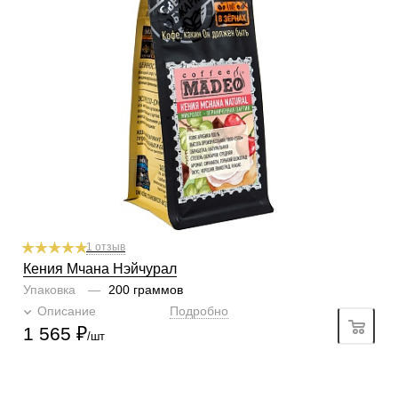
По кислинке
с кислинкой
Содержание арабики
100 %
Профиль
черешня, виноград, какао
Кислинка
4/6
1
2
3
4
5
6
Горчинка
4/6
1
2
3
4
5
6
Плотность
6/6
1
2
3
4
5
6
Крепость
6/6
1
2
3
4
5
6
Аромат
синнабон, горький шоколад
1 отзыв
Кения Мчана Нэйчурал
Упаковка
—
200 граммов
Описание
Подробно
1 565
₽
/шт