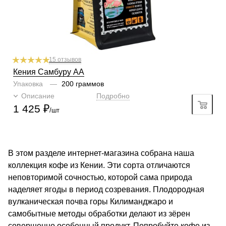
1
2
3
4
5
6
Крепость
5/6
1
2
3
4
5
6
15 отзывов
Кения Самбуру AA
Упаковка
—
200 граммов
Описание
Подробно
1 425
₽
/шт
В этом разделе интернет-магазина собрана наша
коллекция кофе из Кении. Эти сорта отличаются
неповторимой сочностью, которой сама природа
наделяет ягоды в период созревания. Плодородная
вулканическая почва горы Килиманджаро и
самобытные методы обработки делают из зёрен
совершенно особенный продукт. Попробуйте кофе из