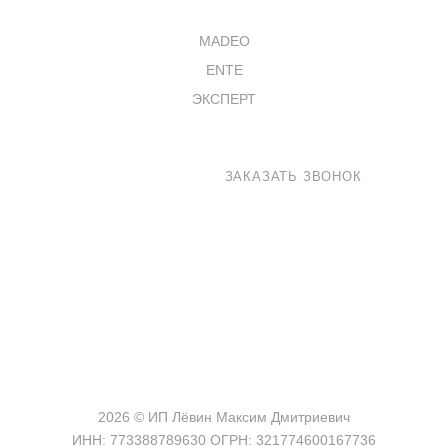
КАТАЛОГ
MADEO
ENTE
ЭКСПЕРТ
8 800 100-33-72
ЗАКАЗАТЬ ЗВОНОК
shop@madeo.ru
127521 г. Москва, Анненский проезд 7с1, офис 601
2026 © ИП Лёвин Максим Дмитриевич
ИНН: 773388789630 ОГРН: 321774600167736