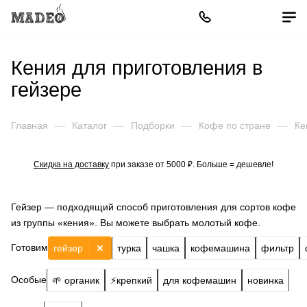
Кения для приготовления в
гейзере
Главная
—
Каталог
—
Подборки
—
Кофе по стране
—
Ке
Скидка на доставку
при заказе от 5000 ₽. Больше = дешевле!
Гейзер — подходящий способ приготовления для сортов кофе
из группы «кения». Вы можете выбрать молотый кофе.
Готовим
гейзер
турка
чашка
кофемашина
фильтр
Особые
🌱 органик
⚡️крепкий
для кофемашин
новинка