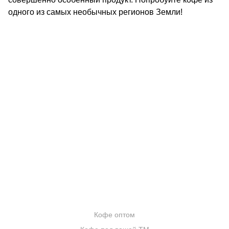
одного из самых необычных регионов Земли!
КОНТАКТЫ
О КОМПАНИИ
ОТЗЫВЫ
БЛОГ О КОФЕ
ЦИТАТЫ И РЕЦЕПТЫ
ИНТЕРНЕТ-МАГАЗИН
ОПТОВИКАМ
Кофе оптом